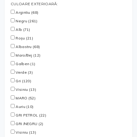
CULOARE EXTERIOARĂ:
Argintiu (68)
Negru (261)
Alb (71)
Roșu (21)
Albastru (68)
Maro/Bej (12)
Galben (1)
Verde (3)
Gri (120)
Visiniu (13)
MARO (52)
Auriu (10)
GRI PETROL (22)
GRI /NEGRU (2)
Visiniu (13)