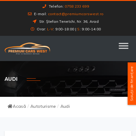
Telefon:
0758 233 699
E-mail:
contact@premiumcarswest.ro
Str. Ștefan Tenetchi, Nr. 36, Arad
Orar:
L-V
: 9:00-18:00 |
S
: 9:00-14:00
Soluții de finanțare
AUDI
Acasă
Autoturisme
Audi
/
/