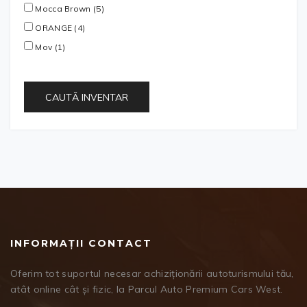
Mocca Brown (5)
ORANGE (4)
Mov (1)
CAUTĂ INVENTAR
INFORMAȚII CONTACT
Oferim tot suportul necesar achiziționării autoturismului tău,
atât online cât și fizic, la Parcul Auto Premium Cars West.