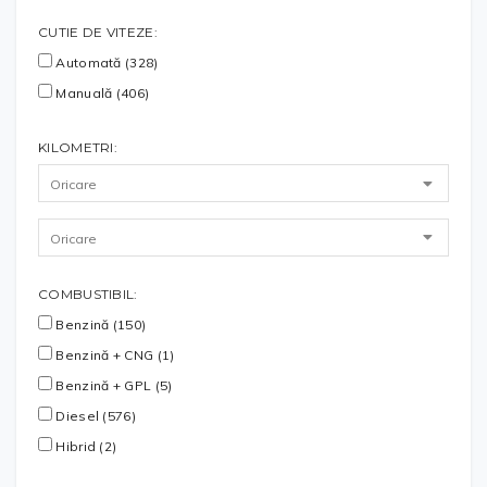
CUTIE DE VITEZE:
Automată (328)
Manuală (406)
KILOMETRI:
COMBUSTIBIL:
Benzină (150)
Benzină + CNG (1)
Benzină + GPL (5)
Diesel (576)
Hibrid (2)