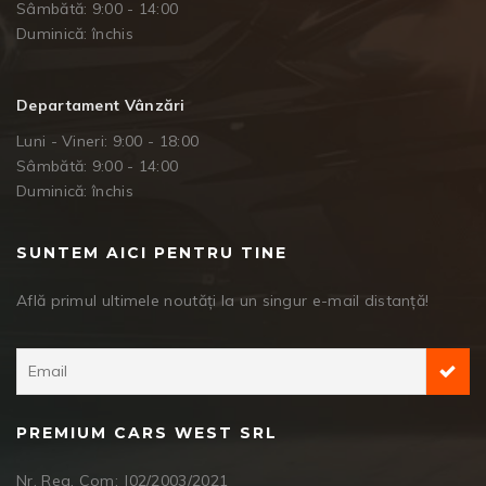
Sâmbătă: 9:00 - 14:00
Duminică: închis
Departament Vânzări
Luni - Vineri: 9:00 - 18:00
Sâmbătă: 9:00 - 14:00
Duminică: închis
SUNTEM AICI PENTRU TINE
Află primul ultimele noutăți la un singur e-mail distanță!
PREMIUM CARS WEST SRL
Nr. Reg. Com: J02/2003/2021