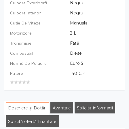
Culoare Exterioară
Negru
Culoare Interior
Negru
Cutie De Viteze
Manuală
Motorizare
2
L
Transmisie
Față
Combustibil
Diesel
Normă De Poluare
Euro 5
Putere
140
CP
Descriere și Dotări
Avantaje
Solicită informații
Solicită ofertă finanțare