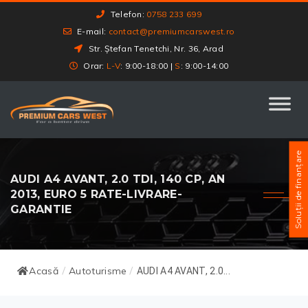
Telefon:
0758 233 699
E-mail:
contact@premiumcarswest.ro
Str. Ștefan Tenetchi, Nr. 36, Arad
Orar:
L-V
: 9:00-18:00 |
S
: 9:00-14:00
Soluții de finanțare
AUDI A4 AVANT, 2.0 TDI, 140 CP, AN
2013, EURO 5 RATE-LIVRARE-
GARANTIE
Acasă
Autoturisme
/
/
AUDI A4 AVANT, 2.0...