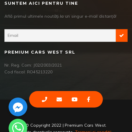
SUNTEM AICI PENTRU TINE
Află primul ultimele noutăți la un singur e-mail distanță!
PREMIUM CARS WEST SRL
Nr. Reg. Com: J02/2003/2021
Cod fiscal: RO45213220
Facebook Messenger
WhatsApp
© Copyright 2022 | Premium Cars West.