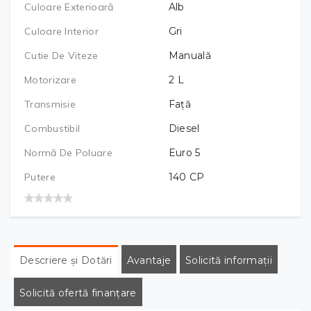
Culoare Exterioară
Alb
Culoare Interior
Gri
Cutie De Viteze
Manuală
Motorizare
2
L
Transmisie
Față
Combustibil
Diesel
Normă De Poluare
Euro 5
Putere
140
CP
Descriere și Dotări
Avantaje
Solicită informații
Solicită ofertă finanțare