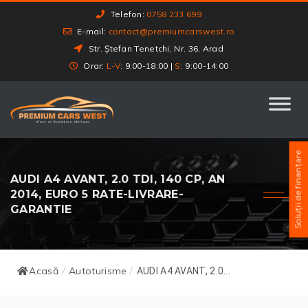
Telefon:
0758 233 699
E-mail:
contact@premiumcarswest.ro
Str. Ștefan Tenetchi, Nr. 36, Arad
Orar:
L-V
: 9:00-18:00 |
S
: 9:00-14:00
Soluții de finanțare
AUDI A4 AVANT, 2.0 TDI, 140 CP, AN
2014, EURO 5 RATE-LIVRARE-
GARANTIE
Acasă
Autoturisme
/
/
AUDI A4 AVANT, 2.0...