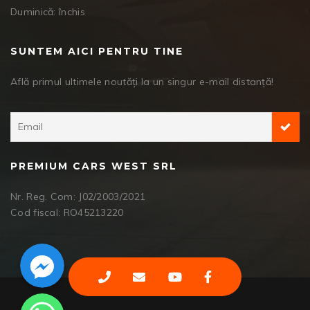
Duminică: închis
SUNTEM AICI PENTRU TINE
Află primul ultimele noutăți la un singur e-mail distanță!
PREMIUM CARS WEST SRL
Nr. Reg. Com: J02/2003/2021
Cod fiscal: RO45213220
Facebook Messenger
WhatsApp