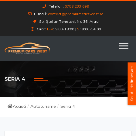
Telefon:
0758 233 699
E-mail:
contact@premiumcarswest.ro
Str. Ștefan Tenetchi, Nr. 36, Arad
Orar:
L-V
: 9:00-18:00 |
S
: 9:00-14:00
Soluții de finanțare
SERIA 4
Acasă
Autoturisme
Seria 4
/
/