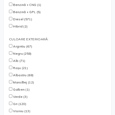
Benzină + CNG (1)
Benzină + GPL (5)
Diesel (571)
Hibrid (2)
CULOARE EXTERIOARĂ:
Argintiu (67)
Negru (258)
Alb (71)
Roșu (21)
Albastru (68)
Maro/Bej (12)
Galben (1)
Verde (3)
Gri (120)
Visiniu (13)