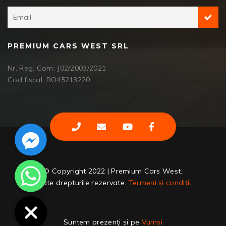
PREMIUM CARS WEST SRL
Nr. Reg. Com: J02/2003/2021
Cod fiscal: RO45213220
Facebook Messenger
WhatsApp
© Copyright 2022 | Premium Cars West.
Toate drepturile rezervate.
Termeni și condiții.
Suntem prezenți și pe
Vumsi