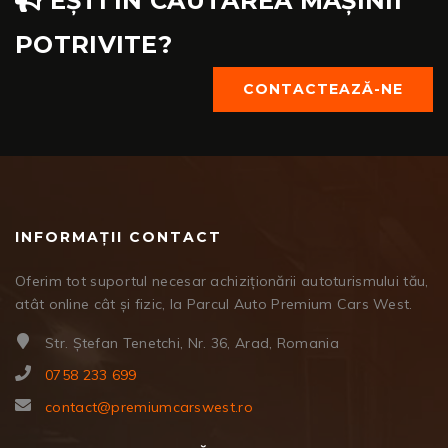
EȘTI ÎN CĂUTAREA MAȘINII
POTRIVITE?
CONTACTEAZĂ-NE
INFORMAȚII CONTACT
Oferim tot suportul necesar achiziționării autoturismului tău,
atât online cât și fizic, la Parcul Auto Premium Cars West.
Str. Ștefan Tenetchi, Nr. 36, Arad, Romania
0758 233 699
contact@premiumcarswest.ro