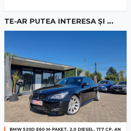
TE-AR PUTEA INTERESA ȘI ...
BMW 520D E60 M-PAKET, 2.0 DIESEL, 177 CP, AN