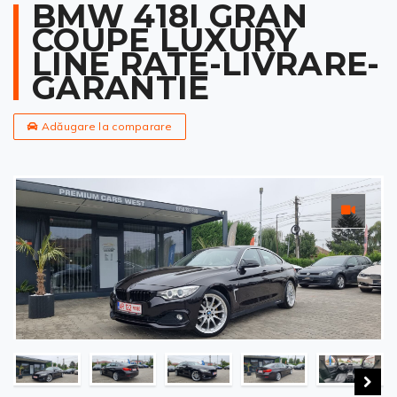
BMW 418I GRAN
COUPE LUXURY
LINE RATE-LIVRARE-
GARANTIE
Adăugare la comparare