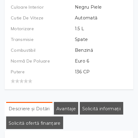
Culoare Interior
Negru Piele
Cutie De Viteze
Automată
Motorizare
1.5
L
Transmisie
Spate
Combustibil
Benzină
Normă De Poluare
Euro 6
Putere
136
CP
Descriere și Dotări
Avantaje
Solicită informații
Solicită ofertă finanțare