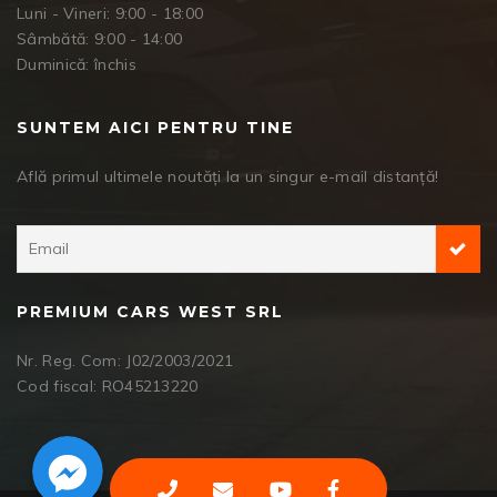
Luni - Vineri: 9:00 - 18:00
Sâmbătă: 9:00 - 14:00
Duminică: închis
SUNTEM AICI PENTRU TINE
Află primul ultimele noutăți la un singur e-mail distanță!
PREMIUM CARS WEST SRL
Nr. Reg. Com: J02/2003/2021
Cod fiscal: RO45213220
Facebook Messenger