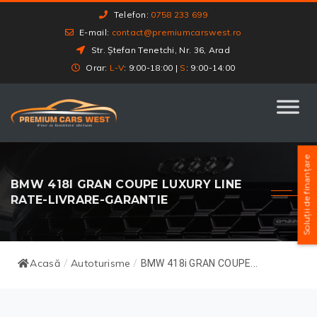
Telefon:
0758 233 699
E-mail:
contact@premiumcarswest.ro
Str. Ștefan Tenetchi, Nr. 36, Arad
Orar:
L-V
: 9:00-18:00 |
S
: 9:00-14:00
Soluții de finanțare
BMW 418I GRAN COUPE LUXURY LINE
RATE-LIVRARE-GARANTIE
Acasă
Autoturisme
/
/
BMW 418i GRAN COUPE...