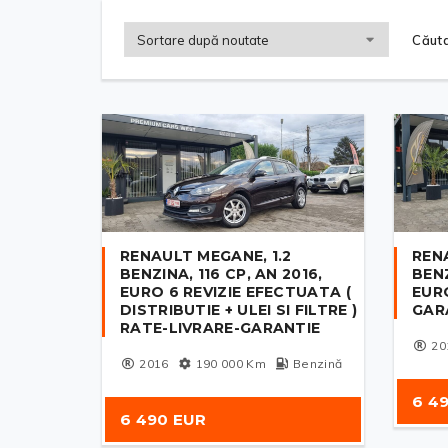
Căuta
RENAULT MEGANE, 1.2
REN
BENZINA, 116 CP, AN 2016,
BENZ
EURO 6 REVIZIE EFECTUATA (
EUR
DISTRIBUTIE + ULEI SI FILTRE )
GAR
RATE-LIVRARE-GARANTIE
20
2016
190 000
Km
Benzină
6 4
6 490 EUR