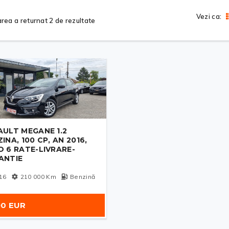
Vezi ca:
rea a returnat 2 de rezultate
AULT MEGANE 1.2
INA, 100 CP, AN 2016,
O 6 RATE-LIVRARE-
ANTIE
16
210 000
Km
Benzină
90 EUR