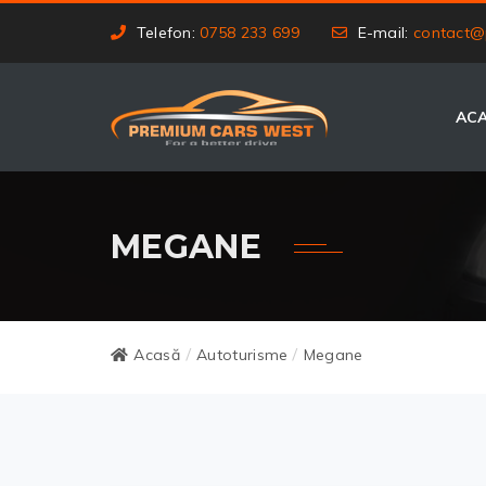
Telefon:
0758 233 699
E-mail:
contact@
AC
MEGANE
Acasă
Autoturisme
Megane
/
/