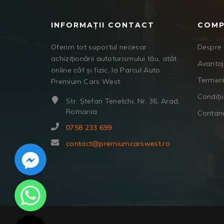
INFORMAȚII CONTACT
COMP
Oferim tot suportul necesar
Despre 
achiziționării autoturismului tău, atât
Avanta
online cât și fizic, la Parcul Auto
Termeni
Premium Cars West.
Condiții
Str. Ștefan Tenetchi, Nr. 36, Arad,
Romania
Contan
0758 233 699
Facebook Messenger
contact@premiumcarswest.ro
WhatsApp