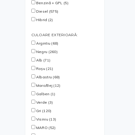
Benzină + GPL (5)
Diesel (575)
Hibrid (2)
CULOARE EXTERIOARĂ:
Argintiu (68)
Negru (260)
Alb (71)
Roșu (21)
Albastru (68)
Maro/Bej (12)
Galben (1)
Verde (3)
Gri (120)
Visiniu (13)
MARO (52)