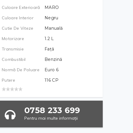
Culoare Exterioară
MARO
Culoare Interior
Negru
Cutie De Viteze
Manuală
Motorizare
1.2
L
Transmisie
Față
Combustibil
Benzină
Normă De Poluare
Euro 6
Putere
116
CP
0758 233 699
Pentru mai multe informații