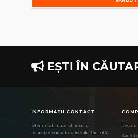
VÂNDUT
EȘTI ÎN CĂUTA
INFORMAȚII CONTACT
COMP
Oferim tot suportul necesar
Despre 
achiziționării autoturismului tău, atât
Avanta