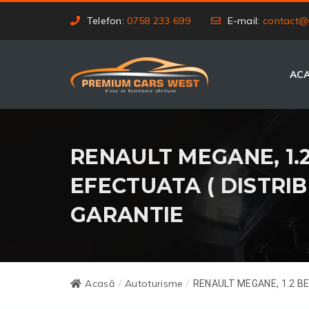
Telefon:
0758 233 699
E-mail:
contact@
AC
RENAULT MEGANE, 1.2 
EFECTUATA ( DISTRIBU
GARANTIE
Acasă
Autoturisme
/
/
RENAULT MEGANE, 1.2 BEN