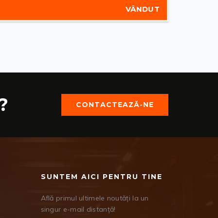
VÂNDUT
?
CONTACTEAZĂ-NE
SUNTEM AICI PENTRU TINE
Află primul ultimele noutăți la un
singur e-mail distanță!