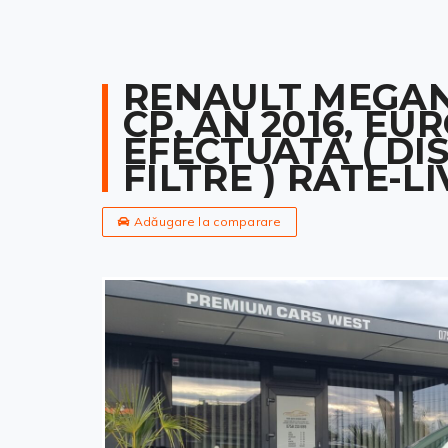
RENAULT MEGANE,
CP, AN 2016, EUR
EFECTUATA ( DIS
FILTRE ) RATE-
Adăugare la comparare