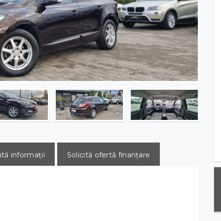
ită informații
Solicită ofertă finanțare