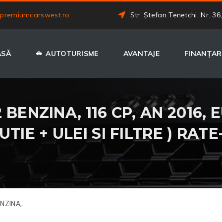
premiumcarswest.ro
Str. Ștefan Tenetchi, Nr. 36
ASĂ
AUTOTURISME
AVANTAJE
FINANȚAR
BENZINA, 116 CP, AN 2016, 
TIE + ULEI SI FILTRE ) RATE
ZINA,...