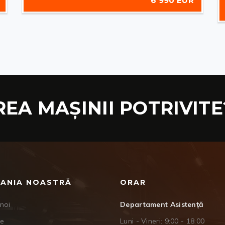
6 990 EUR
REA MAȘINII POTRIVITE
ANIA NOASTRĂ
ORAR
noi
Departament Asistență
je
Luni - Vineri: 9:00 - 18:00