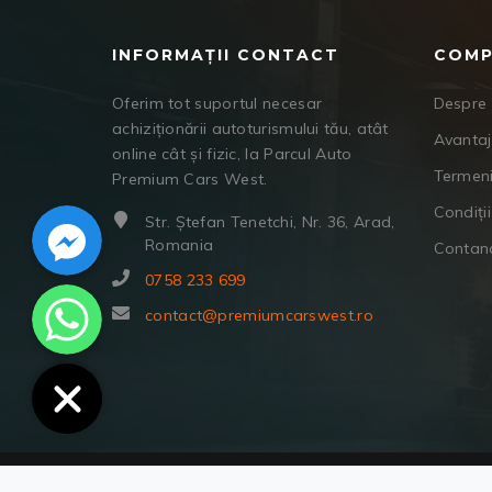
INFORMAȚII CONTACT
COMP
Oferim tot suportul necesar
Despre 
achiziționării autoturismului tău, atât
Avanta
online cât și fizic, la Parcul Auto
Termeni
Premium Cars West.
Facebook Messenger
Condiții
Str. Ștefan Tenetchi, Nr. 36, Arad,
Romania
Contan
0758 233 699
WhatsApp
contact@premiumcarswest.ro