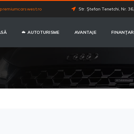
premiumcarswest.ro
Str. Ștefan Tenetchi, Nr. 36
ASĂ
AUTOTURISME
AVANTAJE
FINANȚAR