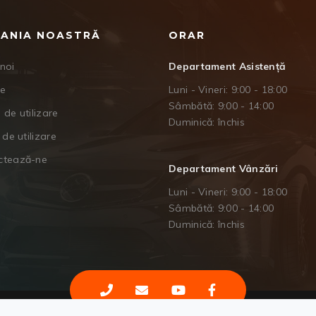
ANIA NOASTRĂ
ORAR
noi
Departament Asistență
je
Luni - Vineri: 9:00 - 18:00
Sâmbătă: 9:00 - 14:00
 de utilizare
Duminică: închis
 de utilizare
ctează-ne
Departament Vânzări
Luni - Vineri: 9:00 - 18:00
Sâmbătă: 9:00 - 14:00
Duminică: închis