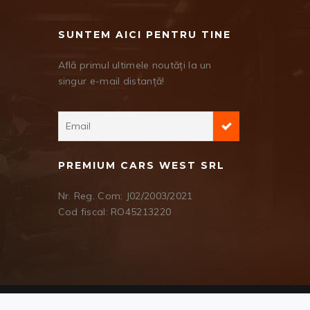
SUNTEM AICI PENTRU TINE
Află primul ultimele noutăți la un
singur e-mail distanță!
PREMIUM CARS WEST SRL
Nr. Reg. Com: J02/2003/2021
Cod fiscal: RO45213220