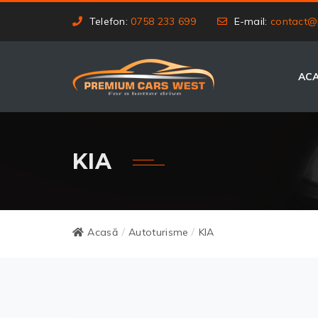
Telefon:
0758 233 699
E-mail:
contact@
AC
KIA
Acasă
Autoturisme
KIA
/
/