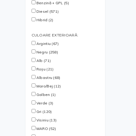
Benzină + GPL (5)
Diesel (571)
Hibrid (2)
CULOARE EXTERIOARĂ:
Argintiu (67)
Negru (258)
Alb (71)
Roșu (21)
Albastru (68)
Maro/Bej (12)
Galben (1)
Verde (3)
Gri (120)
Visiniu (13)
MARO (52)