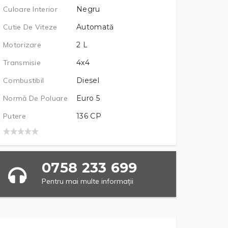
Culoare Interior
Negru
Cutie De Viteze
Automată
Motorizare
2
L
Transmisie
4x4
Combustibil
Diesel
Normă De Poluare
Euro 5
Putere
136
CP
0758 233 699
Pentru mai multe informații