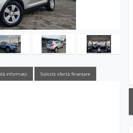
ită informații
Solicită ofertă finanțare