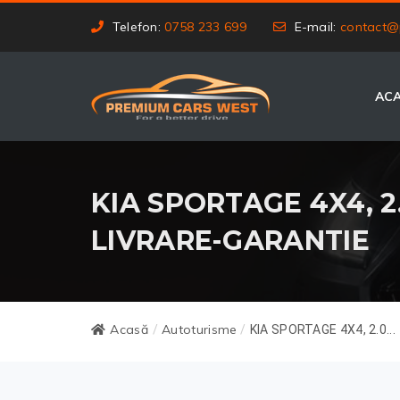
Telefon:
0758 233 699
E-mail:
contact@
AC
KIA SPORTAGE 4X4, 2.
LIVRARE-GARANTIE
Acasă
Autoturisme
/
/
KIA SPORTAGE 4X4, 2.0...