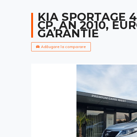
KIA SPORTAGE 4X
CP, AN 2010, EU
GARANTIE
Adăugare la comparare