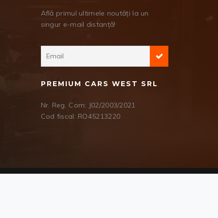
Află primul ultimele noutăți la un
singur e-mail distanță!
PREMIUM CARS WEST SRL
Nr. Reg. Com: J02/2003/2021
Cod fiscal: RO45213220
Suntem prezenți și pe
Vumsi
COMPARE LIST