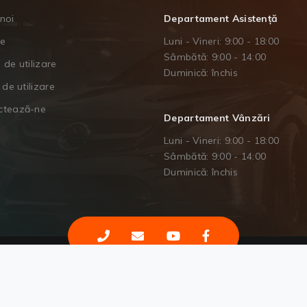
noi
Departament Asistență
je
Luni - Vineri: 9:00 - 18:00
Sâmbătă: 9:00 - 14:00
 de utilizare
Duminică: închis
 de utilizare
ctează-ne
Departament Vânzări
Luni - Vineri: 9:00 - 18:00
Sâmbătă: 9:00 - 14:00
Duminică: închis