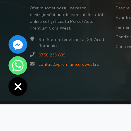
Oferim tot suportul necesar
Despre 
achiziționării autoturismului tău, atât
Avanta
online cât și fizic, la Parcul Auto
Termeni
Premium Cars West.
Facebook Messenger
Condiții
Str. Ștefan Tenetchi, Nr. 36, Arad,
Romania
Contan
0758 233 699
WhatsApp
contact@premiumcarswest.ro
© Copyright 2022 | Premium Cars West.
Toate drepturile rezervate.
Termeni și condiții.