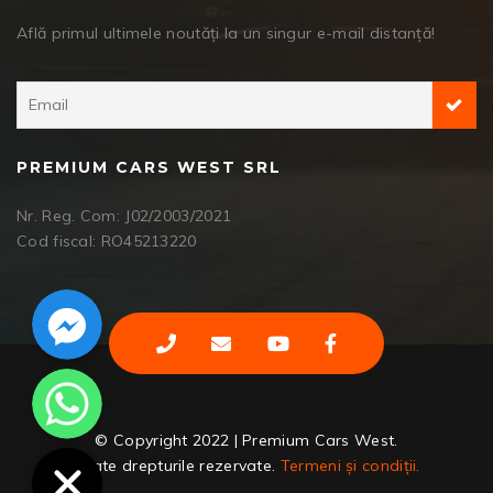
Află primul ultimele noutăți la un singur e-mail distanță!
PREMIUM CARS WEST SRL
Nr. Reg. Com: J02/2003/2021
Cod fiscal: RO45213220
Facebook Messenger
WhatsApp
© Copyright 2022 | Premium Cars West.
Toate drepturile rezervate.
Termeni și condiții.