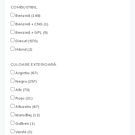
COMBUSTIBIL:
Benzină (148)
Benzină + CNG (1)
Benzină + GPL (5)
Diesel (570)
Hibrid (2)
CULOARE EXTERIOARĂ:
Argintiu (67)
Negru (257)
Alb (70)
Roșu (21)
Albastru (67)
Maro/Bej (12)
Galben (1)
Verde (3)