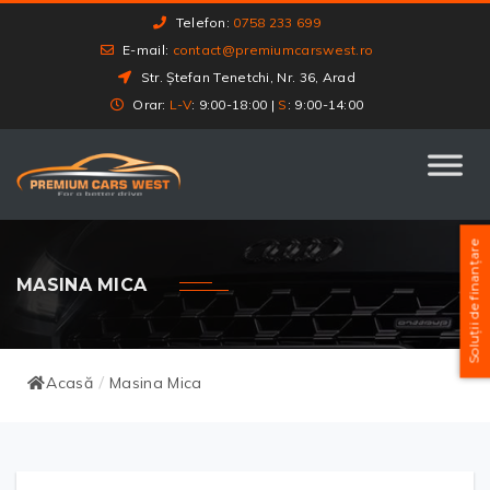
Telefon:
0758 233 699
E-mail:
contact@premiumcarswest.ro
Str. Ștefan Tenetchi, Nr. 36, Arad
Orar:
L-V
: 9:00-18:00 |
S
: 9:00-14:00
Soluții de finanțare
MASINA MICA
Acasă
Masina Mica
/