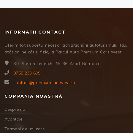
INFORMAȚII CONTACT
Oferim tot suportul necesar achiziționării autoturismului tău,
atât online cât și fizic, la Parcul Auto Premium Cars West.
Str. Ștefan Tenetchi, Nr. 36, Arad, Romania
0758 233 699
contact@premiumcarswest.ro
COMPANIA NOASTRĂ
Despre noi
Avantaje
Termeni de utilizare