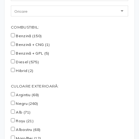
COMBUSTIBIL:
Benzină (150)
Benzină + CNG (1)
Benzină + GPL (5)
Diesel (575)
Hibrid (2)
CULOARE EXTERIOARĂ:
Argintiu (68)
Negru (260)
Alb (71)
Roșu (21)
Albastru (68)
Maro/Bej (12)