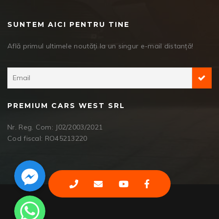
SUNTEM AICI PENTRU TINE
Află primul ultimele noutăți la un singur e-mail distanță!
PREMIUM CARS WEST SRL
Nr. Reg. Com: J02/2003/2021
Cod fiscal: RO45213220
Facebook Messenger
WhatsApp