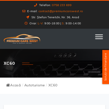
Telefon:
0758 233 699
E-mail:
contact@premiumcarswest.ro
Str. Ștefan Tenetchi, Nr. 36, Arad
Orar:
L-V
: 9:00-18:00 |
S
: 9:00-14:00
Soluții de finanțare
XC60
Acasă
Autoturisme
XC60
/
/