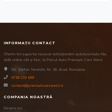
INFORMAȚII CONTACT
Oferim tot suportul necesar achiziționării autoturismului tău,
atât online cât și fizic, la Parcul Auto Premium Cars West.
Str. Ștefan Tenetchi, Nr. 36, Arad, Romania
0758 233 699
contact@premiumcarswest.ro
COMPANIA NOASTRĂ
Despre noi