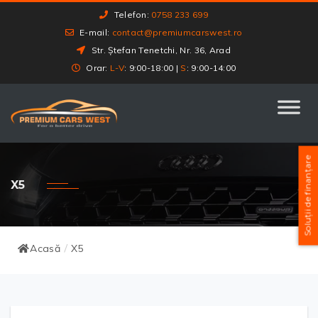
Telefon:
0758 233 699
E-mail:
contact@premiumcarswest.ro
Str. Ștefan Tenetchi, Nr. 36, Arad
Orar:
L-V
: 9:00-18:00 |
S
: 9:00-14:00
Soluții de finanțare
X5
Acasă
X5
/