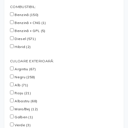
COMBUSTIBIL:
Benzină (150)
Benzină + CNG (1)
Benzină + GPL (5)
Diesel (571)
Hibrid (2)
CULOARE EXTERIOARĂ:
Argintiu (67)
Negru (258)
Alb (71)
Roșu (21)
Albastru (68)
Maro/Bej (12)
Galben (1)
Verde (3)