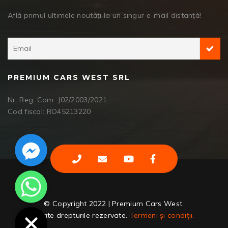
Află primul ultimele noutăți la un singur e-mail distanță!
PREMIUM CARS WEST SRL
Nr. Reg. Com: J02/2003/2021
Cod fiscal: RO45213220
Facebook Messenger
WhatsApp
© Copyright 2022 | Premium Cars West.
Toate drepturile rezervate.
Termeni și condiții.