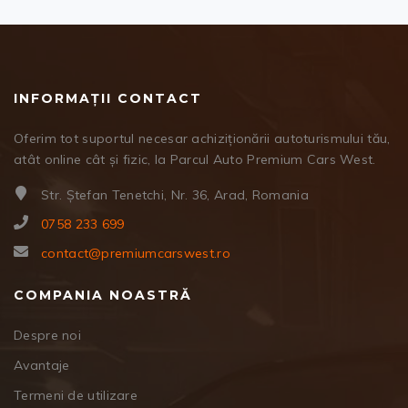
INFORMAȚII CONTACT
Oferim tot suportul necesar achiziționării autoturismului tău,
atât online cât și fizic, la Parcul Auto Premium Cars West.
Str. Ștefan Tenetchi, Nr. 36, Arad, Romania
0758 233 699
contact@premiumcarswest.ro
COMPANIA NOASTRĂ
Despre noi
Avantaje
Termeni de utilizare