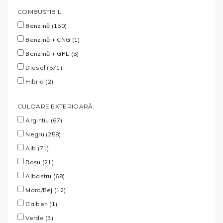
COMBUSTIBIL:
Benzină (150)
Benzină + CNG (1)
Benzină + GPL (5)
Diesel (571)
Hibrid (2)
CULOARE EXTERIOARĂ:
Argintiu (67)
Negru (258)
Alb (71)
Roșu (21)
Albastru (68)
Maro/Bej (12)
Galben (1)
Verde (3)