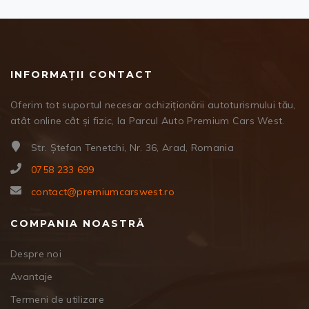
INFORMAȚII CONTACT
Oferim tot suportul necesar achiziționării autoturismului tău,
atât online cât și fizic, la Parcul Auto Premium Cars West.
Str. Ștefan Tenetchi, Nr. 36, Arad, Romania
0758 233 699
contact@premiumcarswest.ro
COMPANIA NOASTRĂ
Despre noi
Avantaje
Termeni de utilizare