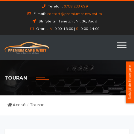
Telefon:
0758 233 699
E-mail:
contact@premiumcarswest.ro
Str. Ștefan Tenetchi, Nr. 36, Arad
Orar:
L-V
: 9:00-18:00 |
S
: 9:00-14:00
Soluții de finanțare
TOURAN
Acasă
Touran
/