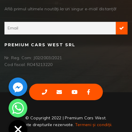
Află primul ultimele noutăți la un singur e-mail distanță!
PREMIUM CARS WEST SRL
Nr. Reg. Com: J02/2003/2021
Cod fiscal: RO45213220
Facebook Messenger
WhatsApp
© Copyright 2022 | Premium Cars West.
Toate drepturile rezervate.
Termeni și condiții.