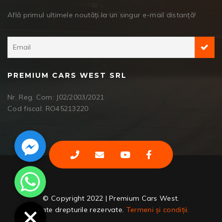
Află primul ultimele noutăți la un singur e-mail distanță!
PREMIUM CARS WEST SRL
Nr. Reg. Com: J02/2003/2021
Cod fiscal: RO45213220
Facebook Messenger
WhatsApp
© Copyright 2022 | Premium Cars West.
Toate drepturile rezervate.
Termeni și condiții.