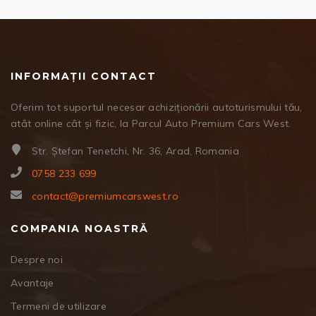
INFORMAȚII CONTACT
Oferim tot suportul necesar achiziționării autoturismului tău,
atât online cât și fizic, la Parcul Auto Premium Cars West.
Str. Ștefan Tenetchi, Nr. 36, Arad, Romania
0758 233 699
contact@premiumcarswest.ro
COMPANIA NOASTRĂ
Despre noi
Avantaje
Termeni de utilizare