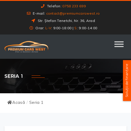
Telefon:
0758 233 699
E-mail:
contact@premiumcarswest.ro
Str. Ștefan Tenetchi, Nr. 36, Arad
Orar:
L-V
: 9:00-18:00 |
S
: 9:00-14:00
Soluții de finanțare
SERIA 1
Acasă
Seria 1
/