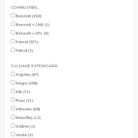
COMBUSTIBIL:
Benzină (150)
Benzină + CNG (1)
Benzină + GPL (5)
Diesel (571)
Hibrid (2)
CULOARE EXTERIOARĂ:
Argintiu (67)
Negru (258)
Alb (71)
Roșu (21)
Albastru (68)
Maro/Bej (12)
Galben (1)
Verde (3)