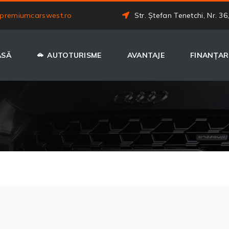
premiumcarswest.ro
Str. Ștefan Tenetchi, Nr. 36
ASĂ
AUTOTURISME
AVANTAJE
FINANȚAR