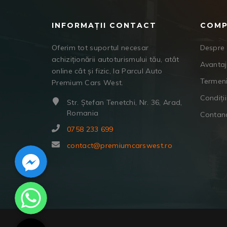
INFORMAȚII CONTACT
COMP
Oferim tot suportul necesar
Despre 
achiziționării autoturismului tău, atât
Avanta
online cât și fizic, la Parcul Auto
Termeni
Premium Cars West.
Condiții
Str. Ștefan Tenetchi, Nr. 36, Arad,
Romania
Contan
0758 233 699
Facebook Messenger
contact@premiumcarswest.ro
WhatsApp