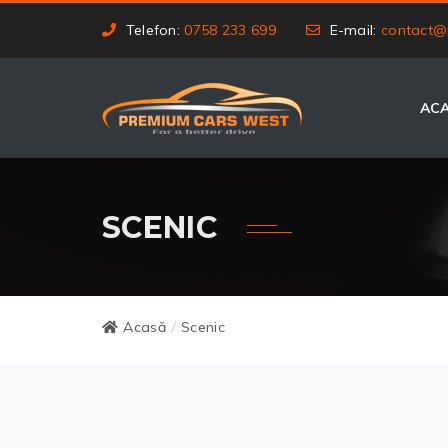
Telefon:
0758 233 699
E-mail:
contact@
AC
SCENIC
Acasă
Scenic
/