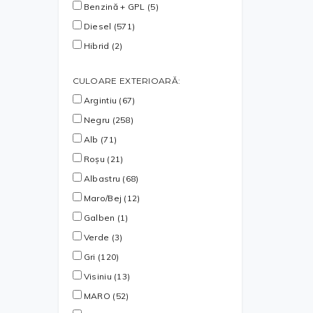
Benzină + GPL (5)
Diesel (571)
Hibrid (2)
CULOARE EXTERIOARĂ:
Argintiu (67)
Negru (258)
Alb (71)
Roșu (21)
Albastru (68)
Maro/Bej (12)
Galben (1)
Verde (3)
Gri (120)
Visiniu (13)
MARO (52)