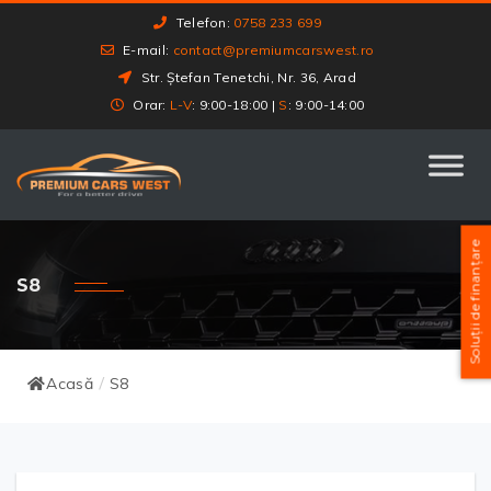
Telefon:
0758 233 699
E-mail:
contact@premiumcarswest.ro
Str. Ștefan Tenetchi, Nr. 36, Arad
Orar:
L-V
: 9:00-18:00 |
S
: 9:00-14:00
Soluții de finanțare
S8
Acasă
S8
/