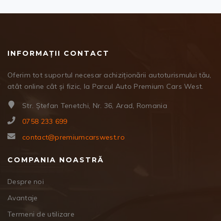
INFORMAȚII CONTACT
Oferim tot suportul necesar achiziționării autoturismului tău,
atât online cât și fizic, la Parcul Auto Premium Cars West.
Str. Ștefan Tenetchi, Nr. 36, Arad, Romania
0758 233 699
contact@premiumcarswest.ro
COMPANIA NOASTRĂ
Despre noi
Avantaje
Termeni de utilizare