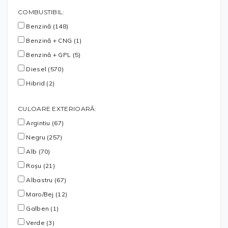
COMBUSTIBIL:
Benzină (148)
Benzină + CNG (1)
Benzină + GPL (5)
Diesel (570)
Hibrid (2)
CULOARE EXTERIOARĂ:
Argintiu (67)
Negru (257)
Alb (70)
Roșu (21)
Albastru (67)
Maro/Bej (12)
Galben (1)
Verde (3)