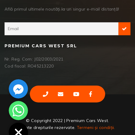
Află primul ultimele noutăți la un singur e-mail distanță!
PREMIUM CARS WEST SRL
Nr. Reg. Com: J02/2003/2021
Cod fiscal: RO45213220
Facebook Messenger
WhatsApp
© Copyright 2022 | Premium Cars West.
Toate drepturile rezervate.
Termeni și condiții.