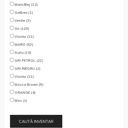
Maro/Bej (12)
Galben (1)
Verde (3)
Gri (120)
Visiniu (13)
MARO (52)
Auriu (10)
GRI PETROL (22)
GRI /NEGRU (2)
Visiniu (13)
Mocca Brown (5)
ORANGE (4)
Mov (1)
CAUTĂ INVENTAR