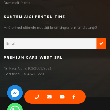
Duminică: închis
SUNTEM AICI PENTRU TINE
Află primul ultimele noutăți la un singur e-mail distanță!
PREMIUM CARS WEST SRL
Nr. Reg. Com: J02/2003/2021
Cod fiscal: RO45213220
Facebook Messenger
WhatsApp