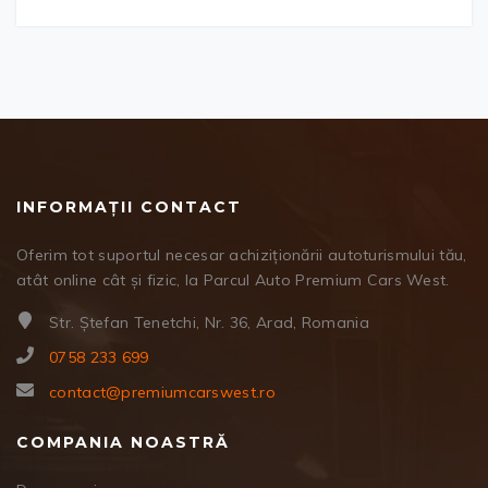
INFORMAȚII CONTACT
Oferim tot suportul necesar achiziționării autoturismului tău,
atât online cât și fizic, la Parcul Auto Premium Cars West.
Str. Ștefan Tenetchi, Nr. 36, Arad, Romania
0758 233 699
contact@premiumcarswest.ro
COMPANIA NOASTRĂ