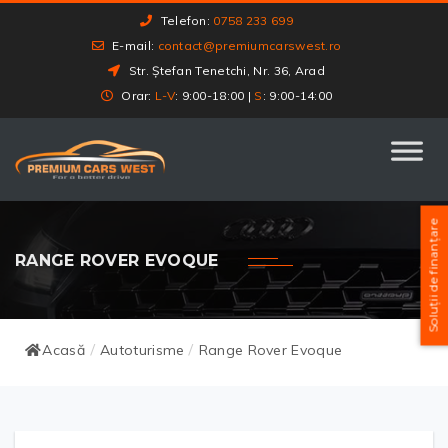
Telefon:
0758 233 699
E-mail:
contact@premiumcarswest.ro
Str. Ștefan Tenetchi, Nr. 36, Arad
Orar:
L-V
: 9:00-18:00 |
S
: 9:00-14:00
Soluții de finanțare
RANGE ROVER EVOQUE
Acasă
Autoturisme
Range Rover Evoque
/
/