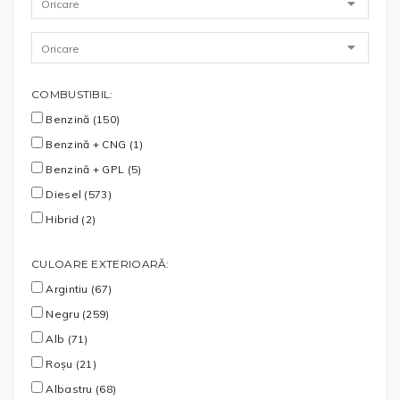
COMBUSTIBIL:
Benzină (150)
Benzină + CNG (1)
Benzină + GPL (5)
Diesel (573)
Hibrid (2)
CULOARE EXTERIOARĂ:
Argintiu (67)
Negru (259)
Alb (71)
Roșu (21)
Albastru (68)