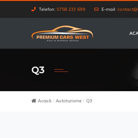
Telefon:
0758 233 699
E-mail:
contact@
AC
Q3
Acasă
Autoturisme
Q3
/
/