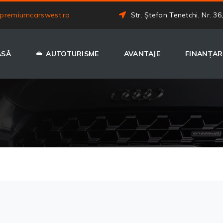
premiumcarswest.ro
Str. Ștefan Tenetchi, Nr. 36
ASĂ
AUTOTURISME
AVANTAJE
FINANȚAR