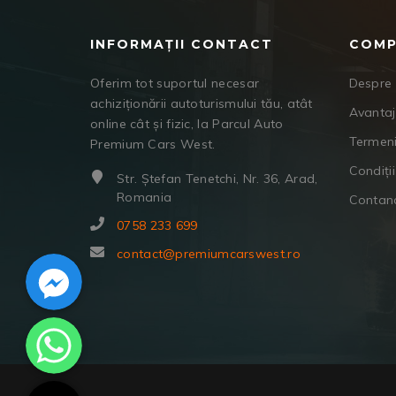
INFORMAȚII CONTACT
COMP
Oferim tot suportul necesar
Despre 
achiziționării autoturismului tău, atât
Avanta
online cât și fizic, la Parcul Auto
Termeni
Premium Cars West.
Condiții
Str. Ștefan Tenetchi, Nr. 36, Arad,
Romania
Contan
0758 233 699
Facebook Messenger
contact@premiumcarswest.ro
WhatsApp