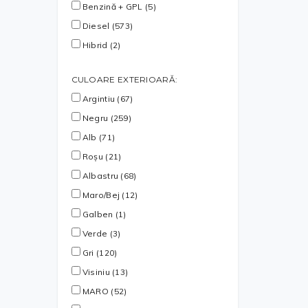
Benzină + GPL (5)
Diesel (573)
Hibrid (2)
CULOARE EXTERIOARĂ:
Argintiu (67)
Negru (259)
Alb (71)
Roșu (21)
Albastru (68)
Maro/Bej (12)
Galben (1)
Verde (3)
Gri (120)
Visiniu (13)
MARO (52)