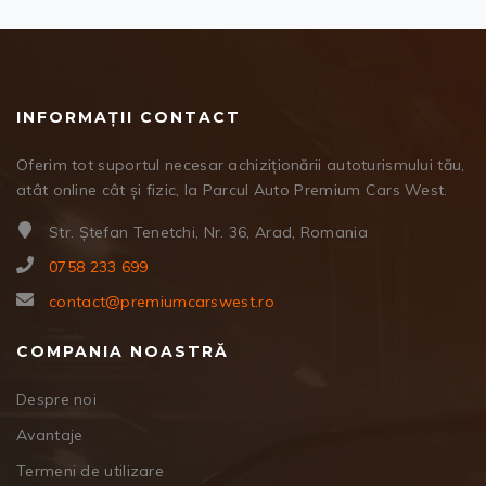
INFORMAȚII CONTACT
Oferim tot suportul necesar achiziționării autoturismului tău,
atât online cât și fizic, la Parcul Auto Premium Cars West.
Str. Ștefan Tenetchi, Nr. 36, Arad, Romania
0758 233 699
contact@premiumcarswest.ro
COMPANIA NOASTRĂ
Despre noi
Avantaje
Termeni de utilizare