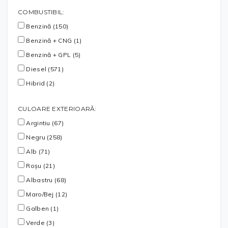
COMBUSTIBIL:
Benzină (150)
Benzină + CNG (1)
Benzină + GPL (5)
Diesel (571)
Hibrid (2)
CULOARE EXTERIOARĂ:
Argintiu (67)
Negru (258)
Alb (71)
Roșu (21)
Albastru (68)
Maro/Bej (12)
Galben (1)
Verde (3)