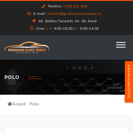
Telefon:
0758 233 699
E-mail:
contact@premiumcarswest.ro
Str. Ștefan Tenetchi, Nr. 36, Arad
Orar:
L-V
: 9:00-18:00 |
S
: 9:00-14:00
Soluții de finanțare
POLO
Acasă
Polo
/