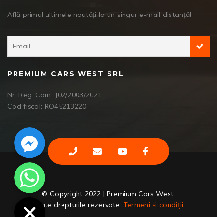
Află primul ultimele noutăți la un singur e-mail distanță!
PREMIUM CARS WEST SRL
Nr. Reg. Com: J02/2003/2021
Cod fiscal: RO45213220
Facebook Messenger
WhatsApp
© Copyright 2022 | Premium Cars West.
Toate drepturile rezervate.
Termeni și condiții.