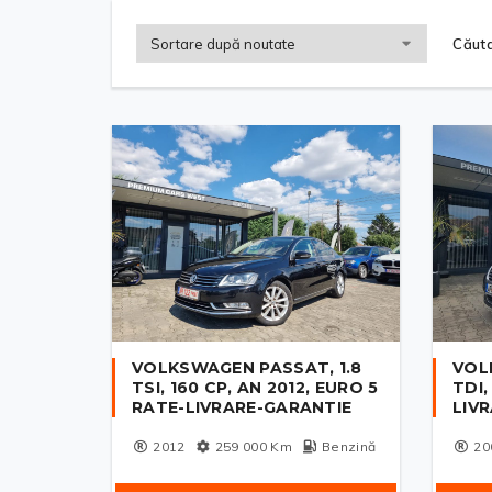
Căuta
VOLKSWAGEN PASSAT, 1.8
VOL
TSI, 160 CP, AN 2012, EURO 5
TDI,
RATE-LIVRARE-GARANTIE
LIV
2012
259 000
Km
Benzină
20