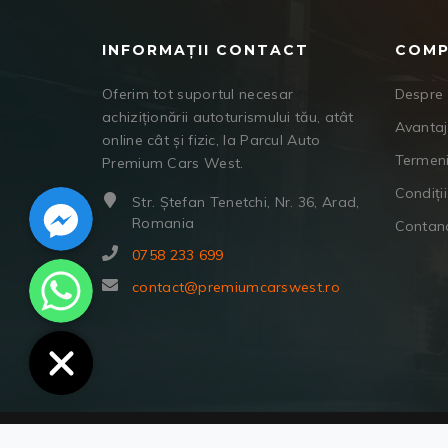
INFORMAȚII CONTACT
COMP
Oferim tot suportul necesar
Despre 
achiziționării autoturismului tău, atât
Avanta
online cât și fizic, la Parcul Auto
Termeni
Premium Cars West.
Facebook Messenger
Condiții
Str. Ștefan Tenetchi, Nr. 36, Arad,
Romania
Contan
0758 233 699
WhatsApp
contact@premiumcarswest.ro