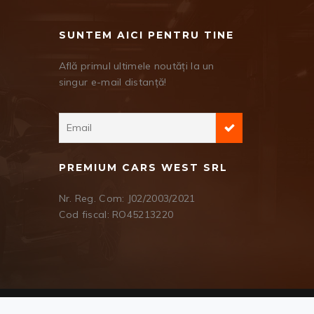
SUNTEM AICI PENTRU TINE
Află primul ultimele noutăți la un
singur e-mail distanță!
PREMIUM CARS WEST SRL
Nr. Reg. Com: J02/2003/2021
Cod fiscal: RO45213220