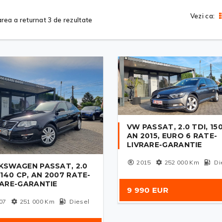
Vezi ca:
rea a returnat 3 de rezultate
VW PASSAT, 2.0 TDI, 150
AN 2015, EURO 6 RATE-
LIVRARE-GARANTIE
2015
252 000
Km
Di
KSWAGEN PASSAT, 2.0
 140 CP, AN 2007 RATE-
RARE-GARANTIE
9 990 EUR
07
251 000
Km
Diesel