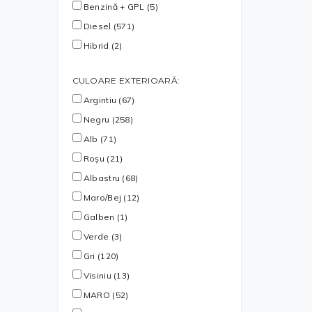
Benzină + GPL (5)
Diesel (571)
Hibrid (2)
CULOARE EXTERIOARĂ:
Argintiu (67)
Negru (258)
Alb (71)
Roșu (21)
Albastru (68)
Maro/Bej (12)
Galben (1)
Verde (3)
Gri (120)
Visiniu (13)
MARO (52)