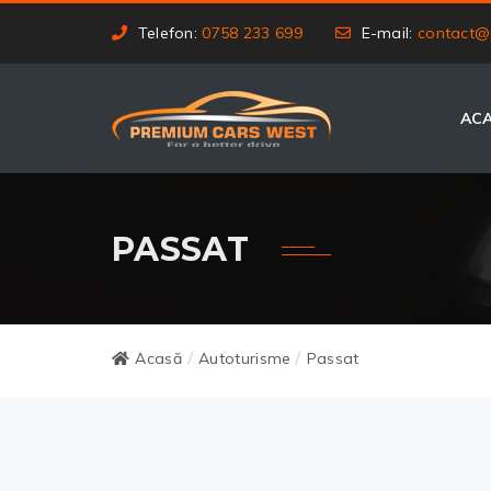
Telefon:
0758 233 699
E-mail:
contact@
AC
PASSAT
Acasă
Autoturisme
Passat
/
/