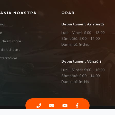
ANIA NOASTRĂ
ORAR
noi
Departament Asistență
je
Luni - Vineri: 9:00 - 18:00
Sâmbătă: 9:00 - 14:00
 de utilizare
Duminică: închis
 de utilizare
ctează-ne
Departament Vânzări
Luni - Vineri: 9:00 - 18:00
Sâmbătă: 9:00 - 14:00
Duminică: închis