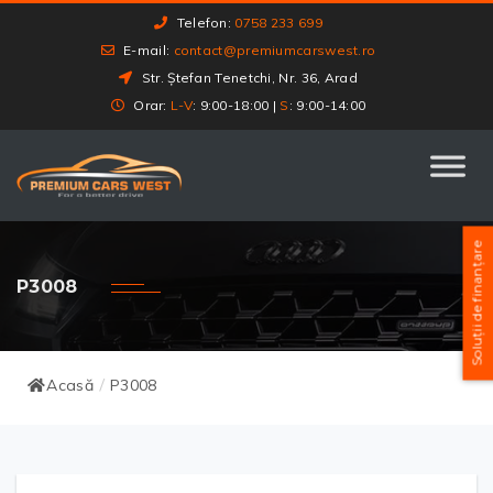
Telefon:
0758 233 699
E-mail:
contact@premiumcarswest.ro
Str. Ștefan Tenetchi, Nr. 36, Arad
Orar:
L-V
: 9:00-18:00 |
S
: 9:00-14:00
Soluții de finanțare
P3008
Acasă
P3008
/