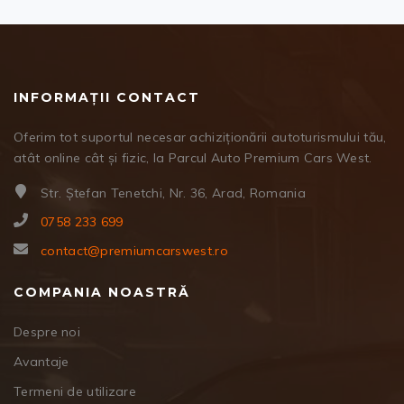
INFORMAȚII CONTACT
Oferim tot suportul necesar achiziționării autoturismului tău,
atât online cât și fizic, la Parcul Auto Premium Cars West.
Str. Ștefan Tenetchi, Nr. 36, Arad, Romania
0758 233 699
contact@premiumcarswest.ro
COMPANIA NOASTRĂ
Despre noi
Avantaje
Termeni de utilizare