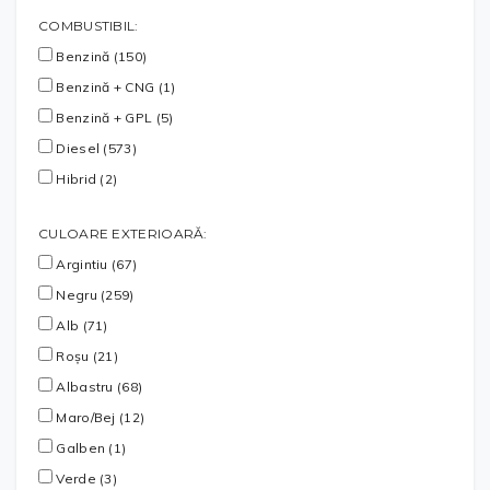
COMBUSTIBIL:
Benzină (150)
Benzină + CNG (1)
Benzină + GPL (5)
Diesel (573)
Hibrid (2)
CULOARE EXTERIOARĂ:
Argintiu (67)
Negru (259)
Alb (71)
Roșu (21)
Albastru (68)
Maro/Bej (12)
Galben (1)
Verde (3)