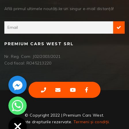
Află primul ultimele noutăți la un singur e-mail distanță!
PREMIUM CARS WEST SRL
Nr. Reg. Com: J02/2003/2021
Cod fiscal: RO45213220
Facebook Messenger
WhatsApp
© Copyright 2022 | Premium Cars West.
Toate drepturile rezervate.
Termeni și condiții.