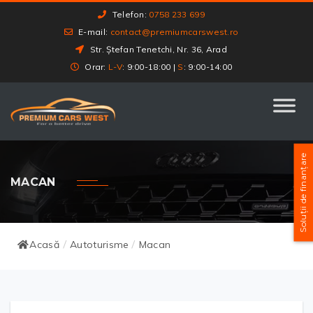
Telefon:
0758 233 699
E-mail:
contact@premiumcarswest.ro
Str. Ștefan Tenetchi, Nr. 36, Arad
Orar:
L-V
: 9:00-18:00 |
S
: 9:00-14:00
Soluții de finanțare
MACAN
Acasă
Autoturisme
Macan
/
/