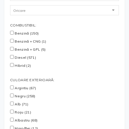
COMBUSTIBIL:
Benzină (150)
Benzină + CNG (1)
Benzină + GPL (5)
Diesel (571)
Hibrid (2)
CULOARE EXTERIOARĂ:
Argintiu (67)
Negru (258)
Alb (71)
Roșu (21)
Albastru (68)
Maro/Bej (12)