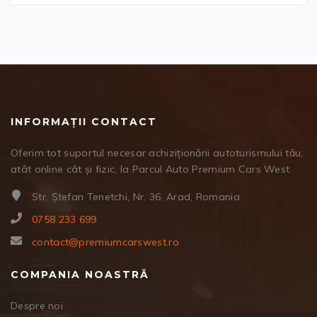
INFORMAȚII CONTACT
Oferim tot suportul necesar achiziționării autoturismului tău,
atât online cât și fizic, la Parcul Auto Premium Cars West.
Str. Ștefan Tenetchi, Nr. 36, Arad, Romania
0758 233 699
contact@premiumcarswest.ro
COMPANIA NOASTRĂ
Despre noi