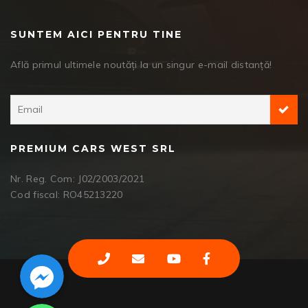
SUNTEM AICI PENTRU TINE
Află primul ultimele noutăți la un singur e-mail distanță!
PREMIUM CARS WEST SRL
Nr. Reg. Com: J02/2003/2021
Cod fiscal: RO45213220
Facebook Messenger
WhatsApp