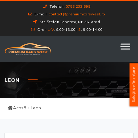
Telefon:
0758 233 699
E-mail:
contact@premiumcarswest.ro
Str. Ștefan Tenetchi, Nr. 36, Arad
Orar:
L-V
: 9:00-18:00 |
S
: 9:00-14:00
Soluții de finanțare
LEON
Acasă
Leon
/