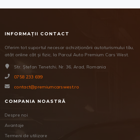
INFORMAȚII CONTACT
Oferim tot suportul necesar achiziționării autoturismului tău,
atât online cât și fizic, la Parcul Auto Premium Cars West.
Str. Ștefan Tenetchi, Nr. 36, Arad, Romania
0758 233 699
contact@premiumcarswest.ro
COMPANIA NOASTRĂ
Despre noi
Avantaje
Termeni de utilizare