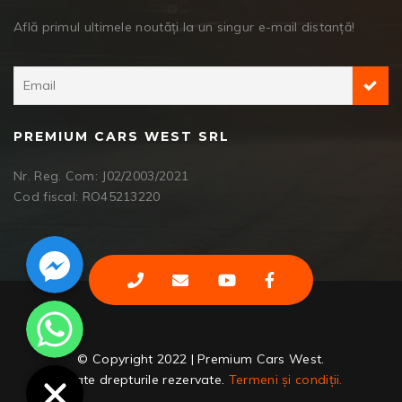
Află primul ultimele noutăți la un singur e-mail distanță!
PREMIUM CARS WEST SRL
Nr. Reg. Com: J02/2003/2021
Cod fiscal: RO45213220
Facebook Messenger
WhatsApp
© Copyright 2022 | Premium Cars West.
Toate drepturile rezervate.
Termeni și condiții.