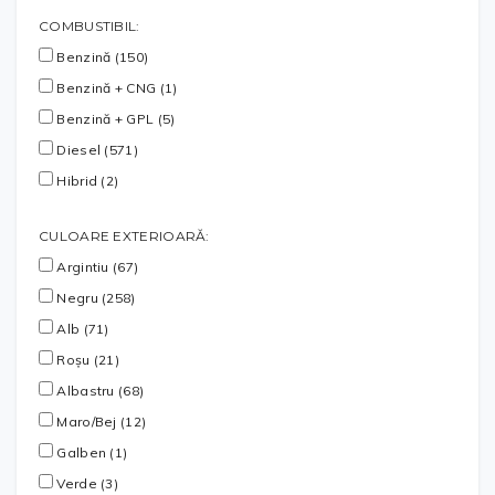
COMBUSTIBIL:
Benzină (150)
Benzină + CNG (1)
Benzină + GPL (5)
Diesel (571)
Hibrid (2)
CULOARE EXTERIOARĂ:
Argintiu (67)
Negru (258)
Alb (71)
Roșu (21)
Albastru (68)
Maro/Bej (12)
Galben (1)
Verde (3)