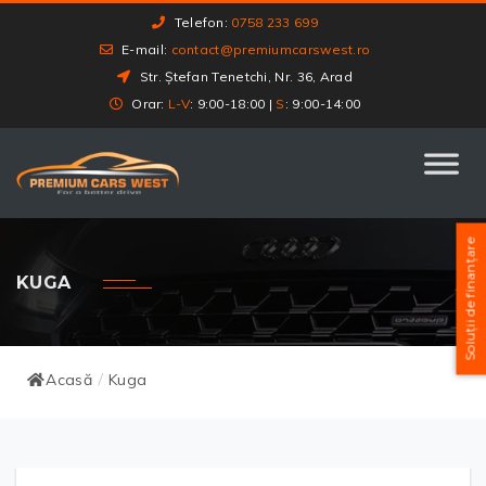
Telefon:
0758 233 699
E-mail:
contact@premiumcarswest.ro
Str. Ștefan Tenetchi, Nr. 36, Arad
Orar:
L-V
: 9:00-18:00 |
S
: 9:00-14:00
Soluții de finanțare
KUGA
Acasă
Kuga
/