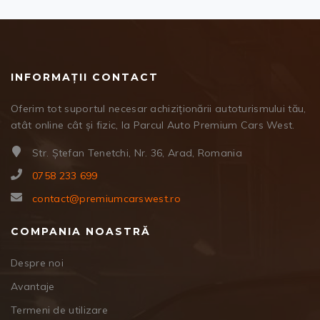
INFORMAȚII CONTACT
Oferim tot suportul necesar achiziționării autoturismului tău,
atât online cât și fizic, la Parcul Auto Premium Cars West.
Str. Ștefan Tenetchi, Nr. 36, Arad, Romania
0758 233 699
contact@premiumcarswest.ro
COMPANIA NOASTRĂ
Despre noi
Avantaje
Termeni de utilizare