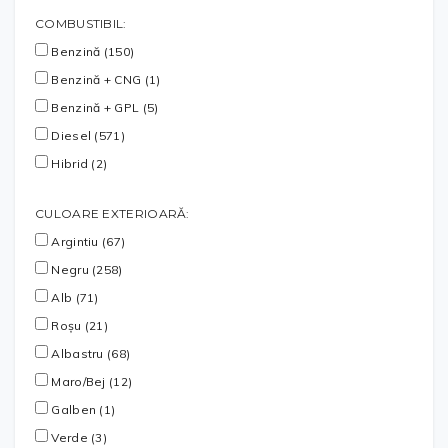
COMBUSTIBIL:
Benzină (150)
Benzină + CNG (1)
Benzină + GPL (5)
Diesel (571)
Hibrid (2)
CULOARE EXTERIOARĂ:
Argintiu (67)
Negru (258)
Alb (71)
Roșu (21)
Albastru (68)
Maro/Bej (12)
Galben (1)
Verde (3)