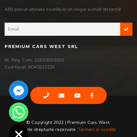
Află primul ultimele noutăți la un singur e-mail distanță!
PREMIUM CARS WEST SRL
Nr. Reg. Com: J02/2003/2021
Cod fiscal: RO45213220
Facebook Messenger
WhatsApp
© Copyright 2022 | Premium Cars West.
Toate drepturile rezervate.
Termeni și condiții.