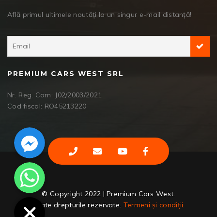
Află primul ultimele noutăți la un singur e-mail distanță!
PREMIUM CARS WEST SRL
Nr. Reg. Com: J02/2003/2021
Cod fiscal: RO45213220
Facebook Messenger
WhatsApp
© Copyright 2022 | Premium Cars West.
Toate drepturile rezervate.
Termeni și condiții.