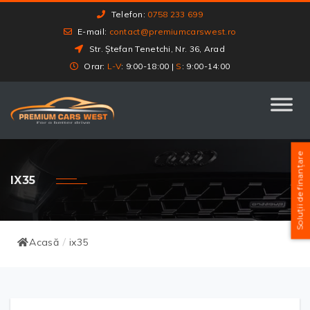
Telefon:
0758 233 699
E-mail:
contact@premiumcarswest.ro
Str. Ștefan Tenetchi, Nr. 36, Arad
Orar:
L-V
: 9:00-18:00 |
S
: 9:00-14:00
Soluții de finanțare
IX35
Acasă
ix35
/