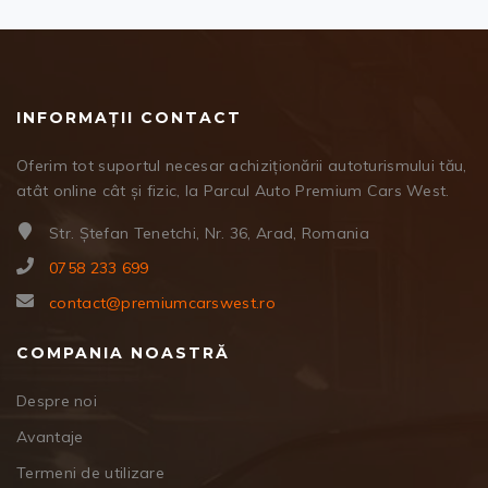
INFORMAȚII CONTACT
Oferim tot suportul necesar achiziționării autoturismului tău,
atât online cât și fizic, la Parcul Auto Premium Cars West.
Str. Ștefan Tenetchi, Nr. 36, Arad, Romania
0758 233 699
contact@premiumcarswest.ro
COMPANIA NOASTRĂ
Despre noi
Avantaje
Termeni de utilizare