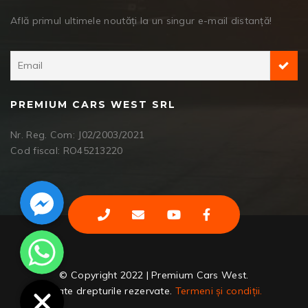
Află primul ultimele noutăți la un singur e-mail distanță!
PREMIUM CARS WEST SRL
Nr. Reg. Com: J02/2003/2021
Cod fiscal: RO45213220
Facebook Messenger
WhatsApp
© Copyright 2022 | Premium Cars West.
Toate drepturile rezervate.
Termeni și condiții.