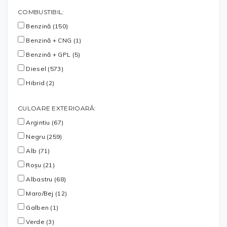
COMBUSTIBIL:
Benzină (150)
Benzină + CNG (1)
Benzină + GPL (5)
Diesel (573)
Hibrid (2)
CULOARE EXTERIOARĂ:
Argintiu (67)
Negru (259)
Alb (71)
Roșu (21)
Albastru (68)
Maro/Bej (12)
Galben (1)
Verde (3)