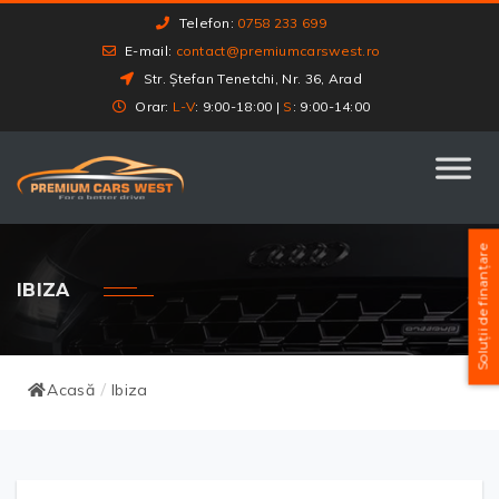
Telefon:
0758 233 699
E-mail:
contact@premiumcarswest.ro
Str. Ștefan Tenetchi, Nr. 36, Arad
Orar:
L-V
: 9:00-18:00 |
S
: 9:00-14:00
Soluții de finanțare
IBIZA
Acasă
Ibiza
/