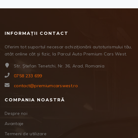
INFORMAȚII CONTACT
Oferim tot suportul necesar achiziționării autoturismului tău,
atât online cât și fizic, la Parcul Auto Premium Cars West.
Str. Ștefan Tenetchi, Nr. 36, Arad, Romania
0758 233 699
contact@premiumcarswest.ro
COMPANIA NOASTRĂ
Despre noi
Avantaje
Termeni de utilizare