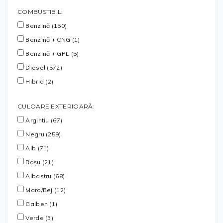
COMBUSTIBIL:
Benzină (150)
Benzină + CNG (1)
Benzină + GPL (5)
Diesel (572)
Hibrid (2)
CULOARE EXTERIOARĂ:
Argintiu (67)
Negru (259)
Alb (71)
Roșu (21)
Albastru (68)
Maro/Bej (12)
Galben (1)
Verde (3)