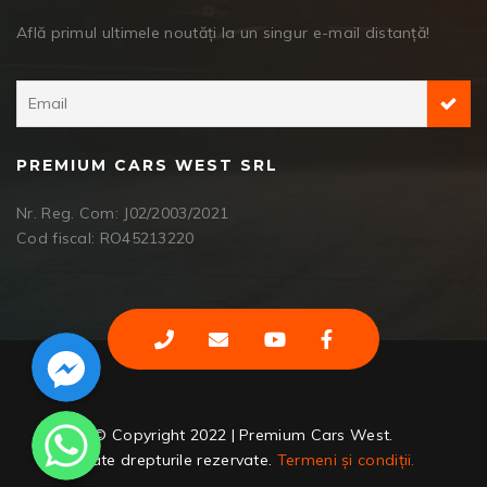
Află primul ultimele noutăți la un singur e-mail distanță!
PREMIUM CARS WEST SRL
Nr. Reg. Com: J02/2003/2021
Cod fiscal: RO45213220
Facebook Messenger
WhatsApp
© Copyright 2022 | Premium Cars West.
Toate drepturile rezervate.
Termeni și condiții.