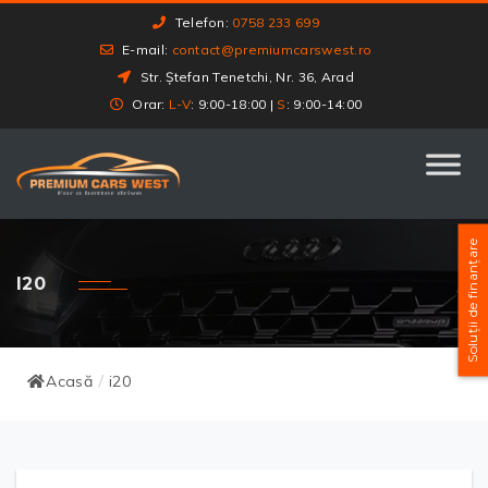
Telefon:
0758 233 699
E-mail:
contact@premiumcarswest.ro
Str. Ștefan Tenetchi, Nr. 36, Arad
Orar:
L-V
: 9:00-18:00 |
S
: 9:00-14:00
Soluții de finanțare
I20
Acasă
i20
/