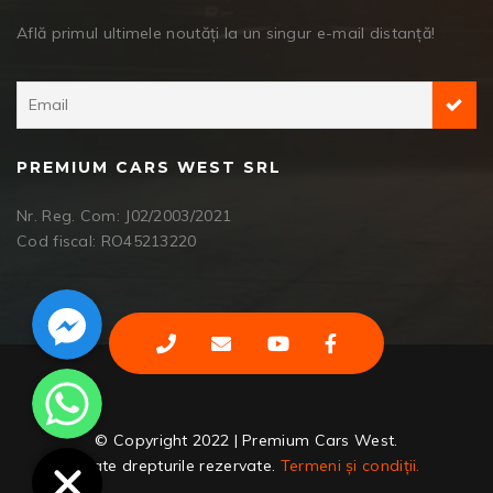
Află primul ultimele noutăți la un singur e-mail distanță!
PREMIUM CARS WEST SRL
Nr. Reg. Com: J02/2003/2021
Cod fiscal: RO45213220
Facebook Messenger
WhatsApp
© Copyright 2022 | Premium Cars West.
Toate drepturile rezervate.
Termeni și condiții.