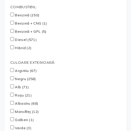
COMBUSTIBIL:
Benzină (150)
Benzină + CNG (1)
Benzină + GPL (5)
Diesel (571)
Hibrid (2)
CULOARE EXTERIOARĂ:
Argintiu (67)
Negru (258)
Alb (71)
Roșu (21)
Albastru (68)
Maro/Bej (12)
Galben (1)
Verde (3)