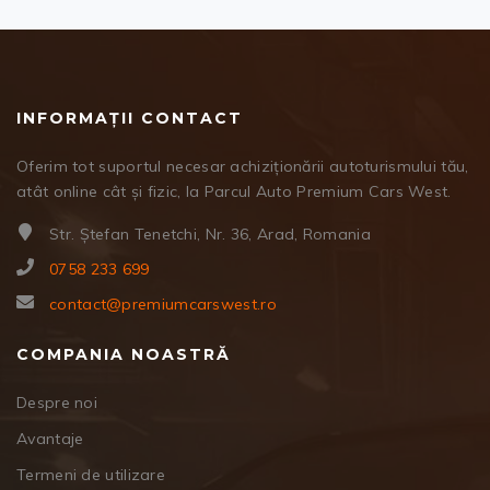
INFORMAȚII CONTACT
Oferim tot suportul necesar achiziționării autoturismului tău,
atât online cât și fizic, la Parcul Auto Premium Cars West.
Str. Ștefan Tenetchi, Nr. 36, Arad, Romania
0758 233 699
contact@premiumcarswest.ro
COMPANIA NOASTRĂ
Despre noi
Avantaje
Termeni de utilizare