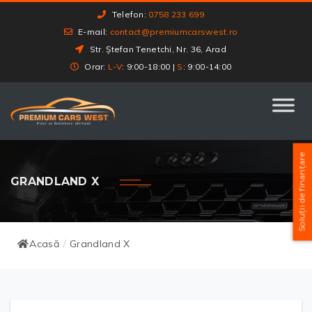
Telefon:
0758 233 699
E-mail:
contact@premiumcarswest.ro
Str. Ștefan Tenetchi, Nr. 36, Arad
Orar:
L-V
: 9:00-18:00 |
S
: 9:00-14:00
Soluții de finanțare
GRANDLAND X
Acasă
Grandland X
/