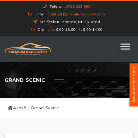
Telefon:
0758 233 699
E-mail:
contact@premiumcarswest.ro
Str. Ștefan Tenetchi, Nr. 36, Arad
Orar:
L-V
: 9:00-18:00 |
S
: 9:00-14:00
Soluții de finanțare
GRAND SCENIC
Acasă
Grand Scenic
/