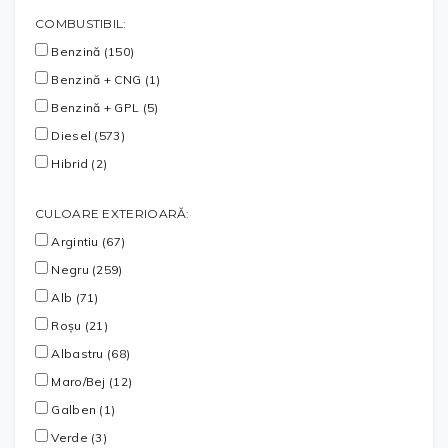
COMBUSTIBIL:
Benzină (150)
Benzină + CNG (1)
Benzină + GPL (5)
Diesel (573)
Hibrid (2)
CULOARE EXTERIOARĂ:
Argintiu (67)
Negru (259)
Alb (71)
Roșu (21)
Albastru (68)
Maro/Bej (12)
Galben (1)
Verde (3)