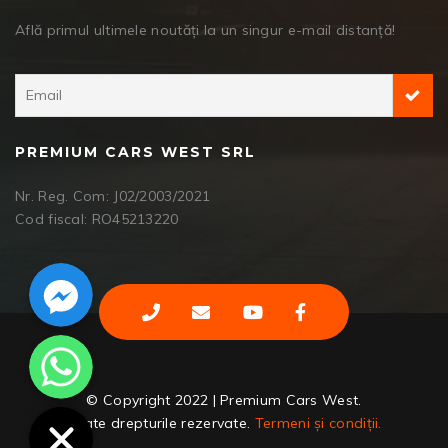
Află primul ultimele noutăți la un singur e-mail distanță!
PREMIUM CARS WEST SRL
Nr. Reg. Com: J02/2003/2021
Cod fiscal: RO45213220
Facebook Messenger
WhatsApp
© Copyright 2022 | Premium Cars West.
Toate drepturile rezervate.
Termeni și condiții.