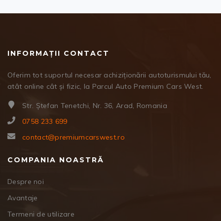
INFORMAȚII CONTACT
Oferim tot suportul necesar achiziționării autoturismului tău,
atât online cât și fizic, la Parcul Auto Premium Cars West.
Str. Ștefan Tenetchi, Nr. 36, Arad, Romania
0758 233 699
contact@premiumcarswest.ro
COMPANIA NOASTRĂ
Despre noi
Avantaje
Termeni de utilizare