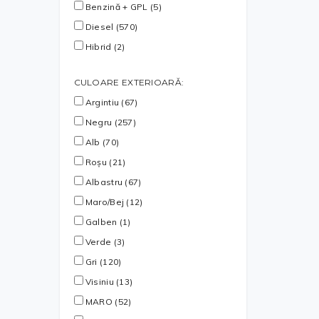
Benzină + GPL (5)
Diesel (570)
Hibrid (2)
CULOARE EXTERIOARĂ:
Argintiu (67)
Negru (257)
Alb (70)
Roșu (21)
Albastru (67)
Maro/Bej (12)
Galben (1)
Verde (3)
Gri (120)
Visiniu (13)
MARO (52)