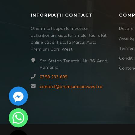
INFORMAȚII CONTACT
COMP
Oferim tot suportul necesar
Despre 
achiziționării autoturismului tău, atât
Avanta
online cât și fizic, la Parcul Auto
Termeni
Premium Cars West.
Condiții
Str. Ștefan Tenetchi, Nr. 36, Arad,
Romania
Contan
0758 233 699
Facebook Messenger
contact@premiumcarswest.ro
WhatsApp