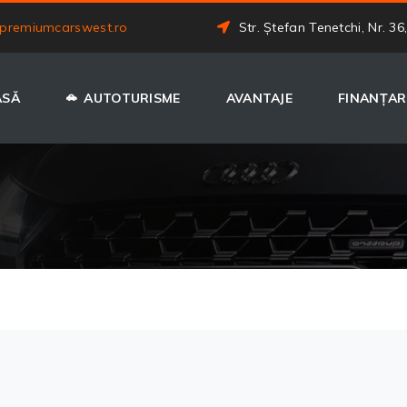
premiumcarswest.ro
Str. Ștefan Tenetchi, Nr. 36
ASĂ
AUTOTURISME
AVANTAJE
FINANȚAR