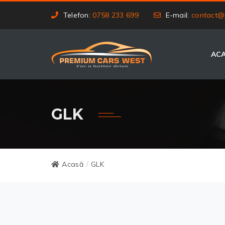
Telefon:
0758 233 699
E-mail:
contact@
AC
GLK
Acasă
GLK
/