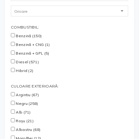
COMBUSTIBIL:
Benzină (150)
Benzină + CNG (1)
Benzină + GPL (5)
Diesel (571)
Hibrid (2)
CULOARE EXTERIOARĂ:
Argintiu (67)
Negru (258)
Alb (71)
Roșu (21)
Albastru (68)
Maro/Bej (12)