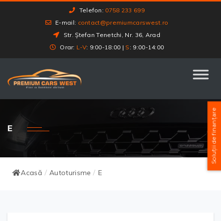
Telefon:
0758 233 699
E-mail:
contact@premiumcarswest.ro
Str. Ștefan Tenetchi, Nr. 36, Arad
Orar:
L-V
: 9:00-18:00 |
S
: 9:00-14:00
Soluții de finanțare
E
Acasă
Autoturisme
E
/
/