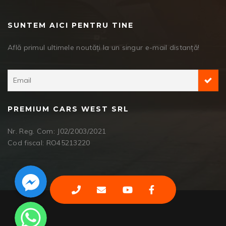
SUNTEM AICI PENTRU TINE
Află primul ultimele noutăți la un singur e-mail distanță!
PREMIUM CARS WEST SRL
Nr. Reg. Com: J02/2003/2021
Cod fiscal: RO45213220
Facebook Messenger
WhatsApp