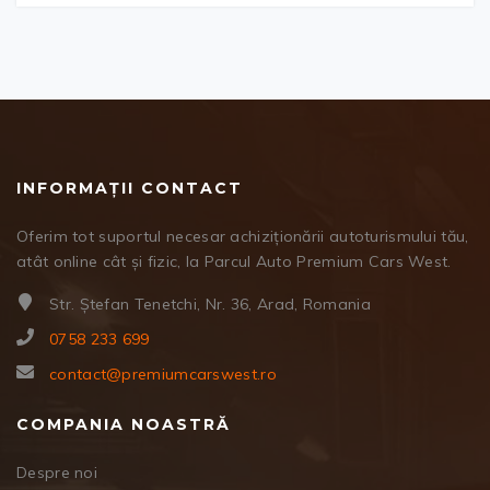
INFORMAȚII CONTACT
Oferim tot suportul necesar achiziționării autoturismului tău,
atât online cât și fizic, la Parcul Auto Premium Cars West.
Str. Ștefan Tenetchi, Nr. 36, Arad, Romania
0758 233 699
contact@premiumcarswest.ro
COMPANIA NOASTRĂ
Despre noi