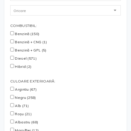
COMBUSTIBIL:
Benzină (150)
Benzină + CNG (1)
Benzină + GPL (5)
Diesel (571)
Hibrid (2)
CULOARE EXTERIOARĂ:
Argintiu (67)
Negru (258)
Alb (71)
Roșu (21)
Albastru (68)
Maro/Bej (12)