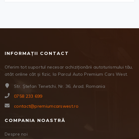
INFORMAȚII CONTACT
Oferim tot suportul necesar achiziționării autoturismului tău,
atât online cât și fizic, la Parcul Auto Premium Cars West.
Str. Ștefan Tenetchi, Nr. 36, Arad, Romania
0758 233 699
contact@premiumcarswest.ro
COMPANIA NOASTRĂ
Despre noi