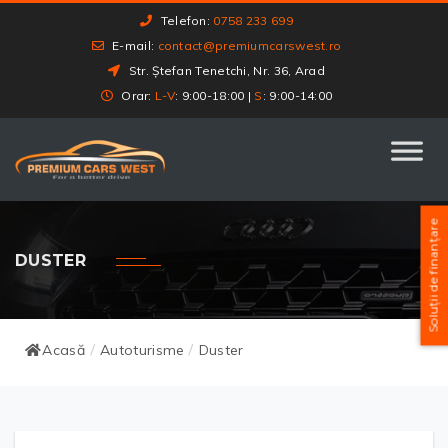
Telefon:
0758 233 699
E-mail:
contact@premiumcarswest.ro
Str. Ștefan Tenetchi, Nr. 36, Arad
Orar:
L-V
: 9:00-18:00 |
S
: 9:00-14:00
Soluții de finanțare
DUSTER
Acasă
Autoturisme
Duster
/
/