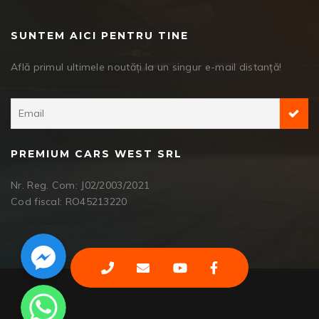
SUNTEM AICI PENTRU TINE
Află primul ultimele noutăți la un singur e-mail distanță!
PREMIUM CARS WEST SRL
Nr. Reg. Com: J02/2003/2021
Cod fiscal: RO45213220
Facebook Messenger
WhatsApp