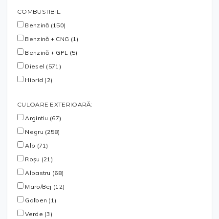
COMBUSTIBIL:
Benzină (150)
Benzină + CNG (1)
Benzină + GPL (5)
Diesel (571)
Hibrid (2)
CULOARE EXTERIOARĂ:
Argintiu (67)
Negru (258)
Alb (71)
Roșu (21)
Albastru (68)
Maro/Bej (12)
Galben (1)
Verde (3)