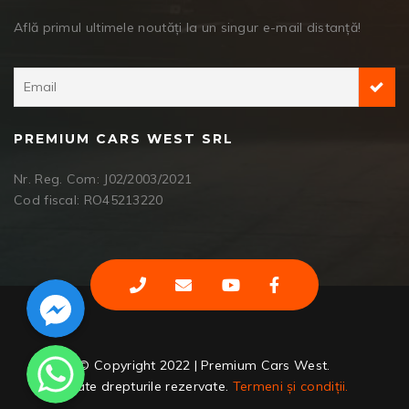
Află primul ultimele noutăți la un singur e-mail distanță!
PREMIUM CARS WEST SRL
Nr. Reg. Com: J02/2003/2021
Cod fiscal: RO45213220
Facebook Messenger
WhatsApp
© Copyright 2022 | Premium Cars West.
Toate drepturile rezervate.
Termeni și condiții.