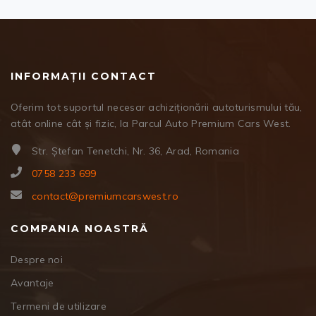
INFORMAȚII CONTACT
Oferim tot suportul necesar achiziționării autoturismului tău,
atât online cât și fizic, la Parcul Auto Premium Cars West.
Str. Ștefan Tenetchi, Nr. 36, Arad, Romania
0758 233 699
contact@premiumcarswest.ro
COMPANIA NOASTRĂ
Despre noi
Avantaje
Termeni de utilizare