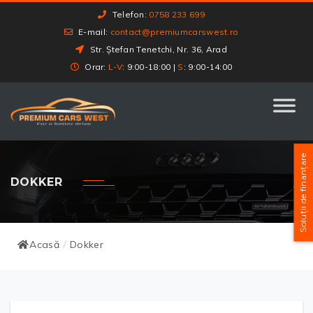
Telefon:
0758 233 699
E-mail:
contact@premiumcarswest.ro
Str. Ștefan Tenetchi, Nr. 36, Arad
Orar:
L-V
: 9:00-18:00 |
S
: 9:00-14:00
Soluții de finanțare
DOKKER
Acasă
Dokker
/