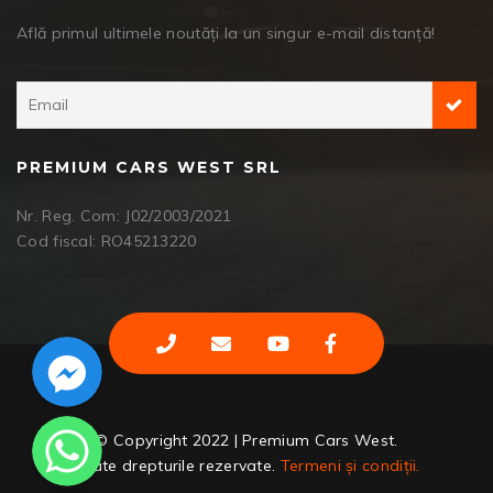
Află primul ultimele noutăți la un singur e-mail distanță!
PREMIUM CARS WEST SRL
Nr. Reg. Com: J02/2003/2021
Cod fiscal: RO45213220
Facebook Messenger
WhatsApp
© Copyright 2022 | Premium Cars West.
Toate drepturile rezervate.
Termeni și condiții.