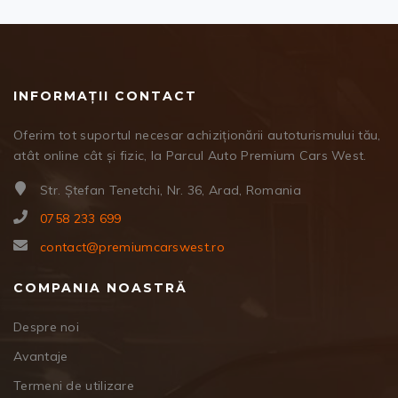
INFORMAȚII CONTACT
Oferim tot suportul necesar achiziționării autoturismului tău,
atât online cât și fizic, la Parcul Auto Premium Cars West.
Str. Ștefan Tenetchi, Nr. 36, Arad, Romania
0758 233 699
contact@premiumcarswest.ro
COMPANIA NOASTRĂ
Despre noi
Avantaje
Termeni de utilizare