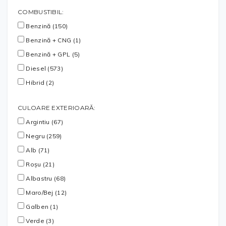
COMBUSTIBIL:
Benzină (150)
Benzină + CNG (1)
Benzină + GPL (5)
Diesel (573)
Hibrid (2)
CULOARE EXTERIOARĂ:
Argintiu (67)
Negru (259)
Alb (71)
Roșu (21)
Albastru (68)
Maro/Bej (12)
Galben (1)
Verde (3)