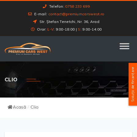
Telefon:
0758 233 699
E-mail:
contact@premiumcarswest.ro
Str. Ștefan Tenetchi, Nr. 36, Arad
Orar:
L-V
: 9:00-18:00 |
S
: 9:00-14:00
Soluții de finanțare
CLIO
Acasă
Clio
/