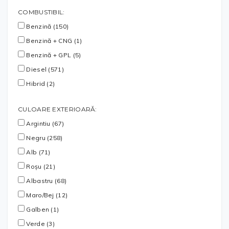
COMBUSTIBIL:
Benzină (150)
Benzină + CNG (1)
Benzină + GPL (5)
Diesel (571)
Hibrid (2)
CULOARE EXTERIOARĂ:
Argintiu (67)
Negru (258)
Alb (71)
Roșu (21)
Albastru (68)
Maro/Bej (12)
Galben (1)
Verde (3)