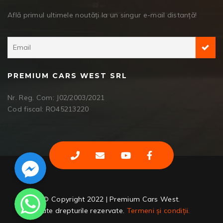
Află primul ultimele noutăți la un singur e-mail distanță!
PREMIUM CARS WEST SRL
Nr. Reg. Com: J02/2003/2021
Cod fiscal: RO45213220
Facebook Messenger
WhatsApp
© Copyright 2022 | Premium Cars West.
Toate drepturile rezervate.
Termeni și condiții.