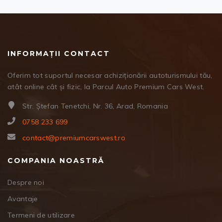
INFORMAȚII CONTACT
Oferim tot suportul necesar achiziționării autoturismului tău,
atât online cât și fizic, la Parcul Auto Premium Cars West.
Str. Ștefan Tenetchi, Nr. 36, Arad, Romania
0758 233 699
contact@premiumcarswest.ro
COMPANIA NOASTRĂ
Despre noi
Avantaje
Termeni de utilizare