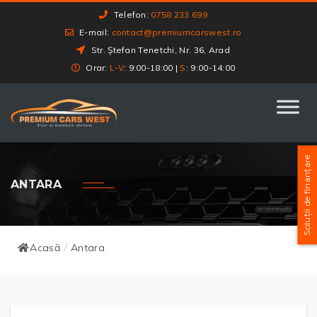
Telefon:
0758 233 699
E-mail:
contact@premiumcarswest.ro
Str. Ștefan Tenetchi, Nr. 36, Arad
Orar:
L-V
: 9:00-18:00 |
S
: 9:00-14:00
Soluții de finanțare
ANTARA
Acasă
Antara
/