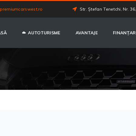
premiumcarswest.ro
Str. Ștefan Tenetchi, Nr. 36
ASĂ
AUTOTURISME
AVANTAJE
FINANȚAR