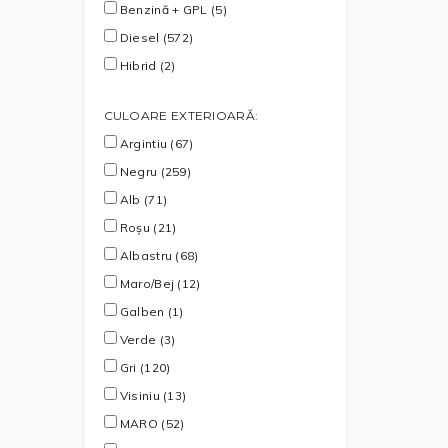
Benzină + GPL (5)
Diesel (572)
Hibrid (2)
CULOARE EXTERIOARĂ:
Argintiu (67)
Negru (259)
Alb (71)
Roșu (21)
Albastru (68)
Maro/Bej (12)
Galben (1)
Verde (3)
Gri (120)
Visiniu (13)
MARO (52)