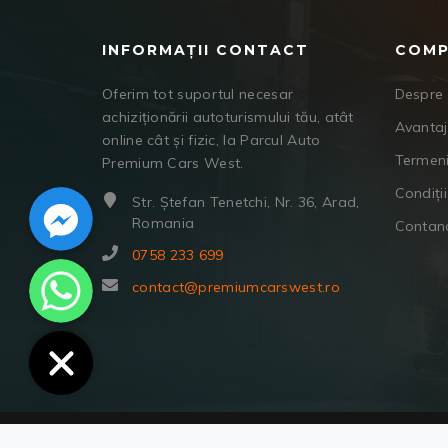
INFORMAȚII CONTACT
COMP
Oferim tot suportul necesar
Despre 
achiziționării autoturismului tău, atât
Avanta
online cât și fizic, la Parcul Auto
Termeni
Premium Cars West.
Facebook Messenger
Condiții
Str. Ștefan Tenetchi, Nr. 36, Arad,
Romania
Contan
0758 233 699
WhatsApp
contact@premiumcarswest.ro