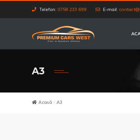
Telefon:
0758 233 699
E-mail:
contact@
AC
A3
Acasă
A3
/