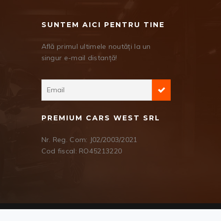
SUNTEM AICI PENTRU TINE
Află primul ultimele noutăți la un
singur e-mail distanță!
PREMIUM CARS WEST SRL
Nr. Reg. Com: J02/2003/2021
Cod fiscal: RO45213220