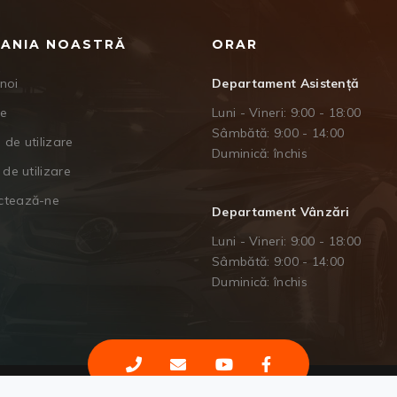
ANIA NOASTRĂ
ORAR
noi
Departament Asistență
je
Luni - Vineri: 9:00 - 18:00
Sâmbătă: 9:00 - 14:00
 de utilizare
Duminică: închis
 de utilizare
ctează-ne
Departament Vânzări
Luni - Vineri: 9:00 - 18:00
Sâmbătă: 9:00 - 14:00
Duminică: închis