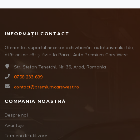
INFORMAȚII CONTACT
Oferim tot suportul necesar achiziționării autoturismului tău,
atât online cât și fizic, la Parcul Auto Premium Cars West.
Str. Ștefan Tenetchi, Nr. 36, Arad, Romania
0758 233 699
contact@premiumcarswest.ro
COMPANIA NOASTRĂ
Despre noi
Avantaje
Termeni de utilizare