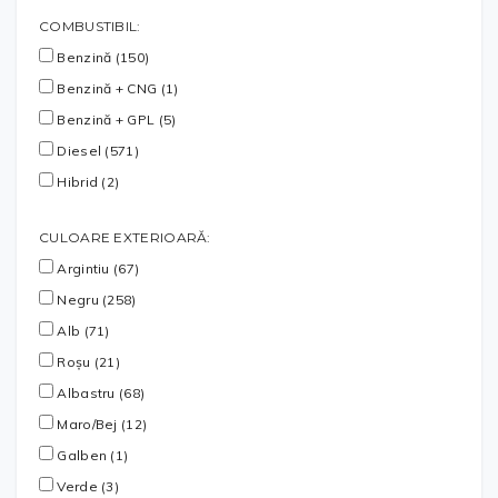
COMBUSTIBIL:
Benzină (150)
Benzină + CNG (1)
Benzină + GPL (5)
Diesel (571)
Hibrid (2)
CULOARE EXTERIOARĂ:
Argintiu (67)
Negru (258)
Alb (71)
Roșu (21)
Albastru (68)
Maro/Bej (12)
Galben (1)
Verde (3)