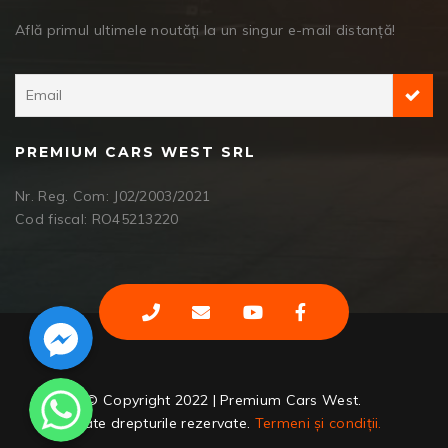
Află primul ultimele noutăți la un singur e-mail distanță!
PREMIUM CARS WEST SRL
Nr. Reg. Com: J02/2003/2021
Cod fiscal: RO45213220
Facebook Messenger
WhatsApp
© Copyright 2022 | Premium Cars West.
Toate drepturile rezervate.
Termeni și condiții.