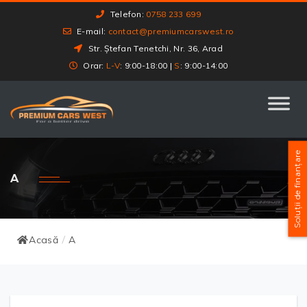
Telefon:
0758 233 699
E-mail:
contact@premiumcarswest.ro
Str. Ștefan Tenetchi, Nr. 36, Arad
Orar:
L-V
: 9:00-18:00 |
S
: 9:00-14:00
Soluții de finanțare
A
Acasă
A
/