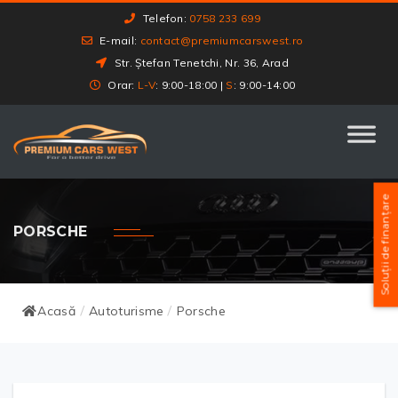
Telefon:
0758 233 699
E-mail:
contact@premiumcarswest.ro
Str. Ștefan Tenetchi, Nr. 36, Arad
Orar:
L-V
: 9:00-18:00 |
S
: 9:00-14:00
Soluții de finanțare
PORSCHE
Acasă
Autoturisme
Porsche
/
/