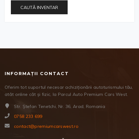
CAUTĂ INVENTAR
INFORMAȚII CONTACT
Oferim tot suportul necesar achiziționării autoturismului tău,
atât online cât și fizic, la Parcul Auto Premium Cars West.
Str. Ștefan Tenetchi, Nr. 36, Arad, Romania
0758 233 699
contact@premiumcarswest.ro