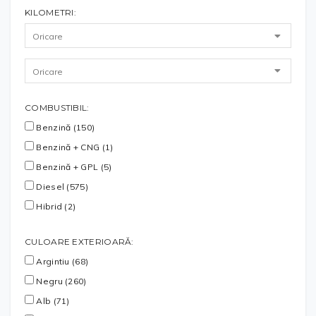
KILOMETRI:
COMBUSTIBIL:
Benzină (150)
Benzină + CNG (1)
Benzină + GPL (5)
Diesel (575)
Hibrid (2)
CULOARE EXTERIOARĂ:
Argintiu (68)
Negru (260)
Alb (71)