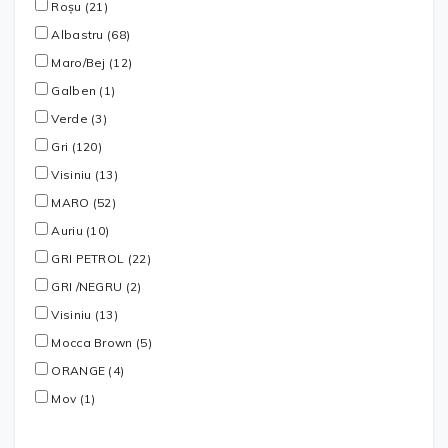
Roșu (21)
Albastru (68)
Maro/Bej (12)
Galben (1)
Verde (3)
Gri (120)
Visiniu (13)
MARO (52)
Auriu (10)
GRI PETROL (22)
GRI /NEGRU (2)
Visiniu (13)
Mocca Brown (5)
ORANGE (4)
Mov (1)