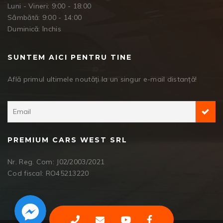
Luni - Vineri: 9:00 - 18:00
Sâmbătă: 9:00 - 14:00
Duminică: închis
SUNTEM AICI PENTRU TINE
Află primul ultimele noutăți la un singur e-mail distanță!
PREMIUM CARS WEST SRL
Nr. Reg. Com: J02/2003/2021
Cod fiscal: RO45213220
Facebook Messenger