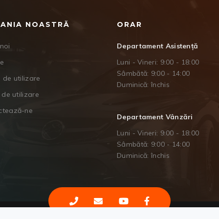
ANIA NOASTRĂ
ORAR
noi
Departament Asistență
je
Luni - Vineri: 9:00 - 18:00
Sâmbătă: 9:00 - 14:00
 de utilizare
Duminică: închis
 de utilizare
ctează-ne
Departament Vânzări
Luni - Vineri: 9:00 - 18:00
Sâmbătă: 9:00 - 14:00
Duminică: închis