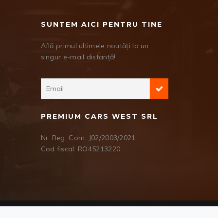
SUNTEM AICI PENTRU TINE
Află primul ultimele noutăți la un
singur e-mail distanță!
PREMIUM CARS WEST SRL
Nr. Reg. Com: J02/2003/2021
Cod fiscal: RO45213220