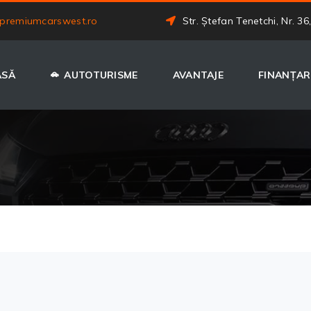
premiumcarswest.ro
Str. Ștefan Tenetchi, Nr. 36
ASĂ
AUTOTURISME
AVANTAJE
FINANȚAR