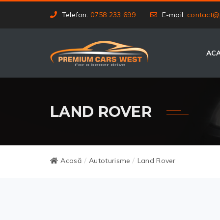
Telefon:
0758 233 699
E-mail:
contact@
AC
LAND ROVER
Acasă
Autoturisme
Land Rover
/
/