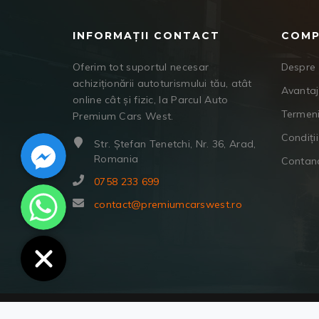
INFORMAȚII CONTACT
COMP
Oferim tot suportul necesar
Despre 
achiziționării autoturismului tău, atât
Avanta
online cât și fizic, la Parcul Auto
Termeni
Premium Cars West.
Facebook Messenger
Condiții
Str. Ștefan Tenetchi, Nr. 36, Arad,
Romania
Contan
0758 233 699
WhatsApp
contact@premiumcarswest.ro