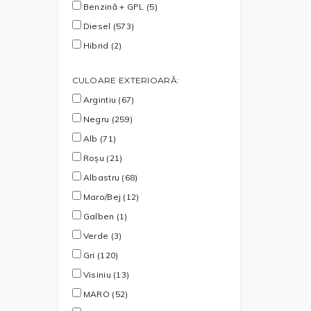
Benzină + GPL (5)
Diesel (573)
Hibrid (2)
CULOARE EXTERIOARĂ:
Argintiu (67)
Negru (259)
Alb (71)
Roșu (21)
Albastru (68)
Maro/Bej (12)
Galben (1)
Verde (3)
Gri (120)
Visiniu (13)
MARO (52)