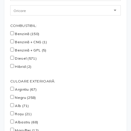
COMBUSTIBIL:
Benzină (150)
Benzină + CNG (1)
Benzină + GPL (5)
Diesel (571)
Hibrid (2)
CULOARE EXTERIOARĂ:
Argintiu (67)
Negru (258)
Alb (71)
Roșu (21)
Albastru (68)
Maro/Bej (12)