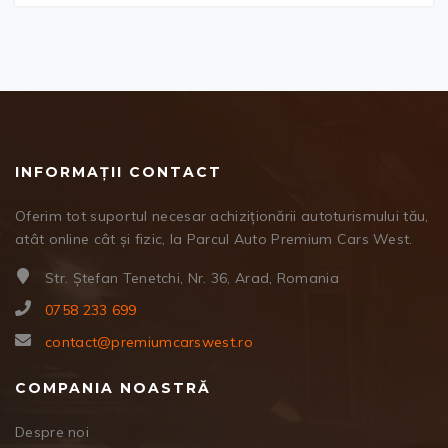
INFORMAȚII CONTACT
Oferim tot suportul necesar achiziționării autoturismului tău,
atât online cât și fizic, la Parcul Auto Premium Cars West.
Str. Ștefan Tenetchi, Nr. 36, Arad, Romania
0758 233 699
contact@premiumcarswest.ro
COMPANIA NOASTRĂ
Despre noi