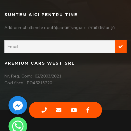
SUNTEM AICI PENTRU TINE
Află primul ultimele noutăți la un singur e-mail distanță!
PREMIUM CARS WEST SRL
Nr. Reg. Com: J02/2003/2021
Cod fiscal: RO45213220
Facebook Messenger
WhatsApp