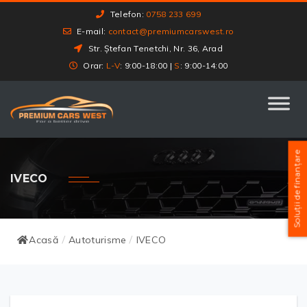
Telefon:
0758 233 699
E-mail:
contact@premiumcarswest.ro
Str. Ștefan Tenetchi, Nr. 36, Arad
Orar:
L-V
: 9:00-18:00 |
S
: 9:00-14:00
Soluții de finanțare
IVECO
Acasă
Autoturisme
IVECO
/
/