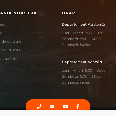
ANIA NOASTRĂ
ORAR
noi
Departament Asistență
je
Luni - Vineri: 9:00 - 18:00
Sâmbătă: 9:00 - 14:00
 de utilizare
Duminică: închis
 de utilizare
ctează-ne
Departament Vânzări
Luni - Vineri: 9:00 - 18:00
Sâmbătă: 9:00 - 14:00
Duminică: închis