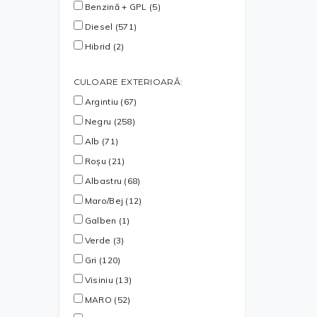
Benzină + GPL (5)
Diesel (571)
Hibrid (2)
CULOARE EXTERIOARĂ:
Argintiu (67)
Negru (258)
Alb (71)
Roșu (21)
Albastru (68)
Maro/Bej (12)
Galben (1)
Verde (3)
Gri (120)
Visiniu (13)
MARO (52)