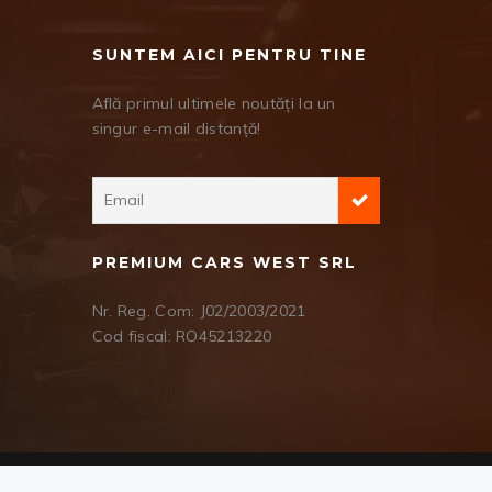
SUNTEM AICI PENTRU TINE
Află primul ultimele noutăți la un
singur e-mail distanță!
PREMIUM CARS WEST SRL
Nr. Reg. Com: J02/2003/2021
Cod fiscal: RO45213220