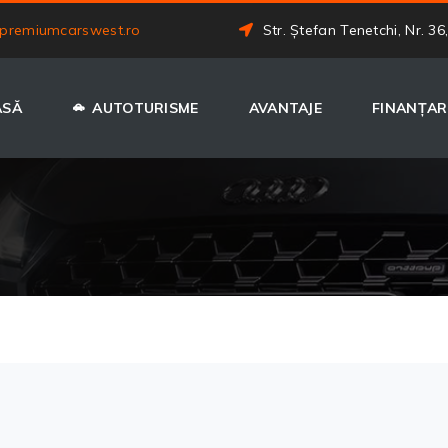
premiumcarswest.ro
Str. Ștefan Tenetchi, Nr. 36
ASĂ
AUTOTURISME
AVANTAJE
FINANȚAR