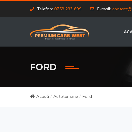
Telefon:
0758 233 699
E-mail:
contact@
AC
FORD
Acasă
Autoturisme
Ford
/
/