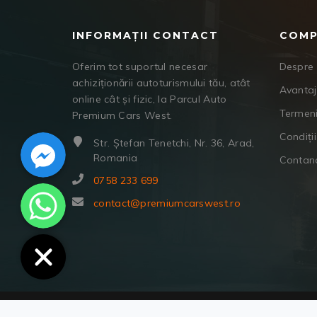
INFORMAȚII CONTACT
COMP
Oferim tot suportul necesar
Despre 
achiziționării autoturismului tău, atât
Avanta
online cât și fizic, la Parcul Auto
Termeni
Premium Cars West.
Facebook Messenger
Condiții
Str. Ștefan Tenetchi, Nr. 36, Arad,
Romania
Contan
0758 233 699
WhatsApp
contact@premiumcarswest.ro