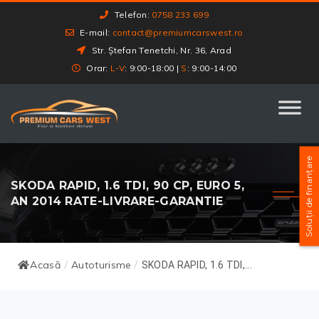
Telefon:
0758 233 699
E-mail:
contact@premiumcarswest.ro
Str. Ștefan Tenetchi, Nr. 36, Arad
Orar:
L-V
: 9:00-18:00 |
S
: 9:00-14:00
Soluții de finanțare
SKODA RAPID, 1.6 TDI, 90 CP, EURO 5,
AN 2014 RATE-LIVRARE-GARANTIE
Acasă
Autoturisme
/
/
SKODA RAPID, 1.6 TDI,...