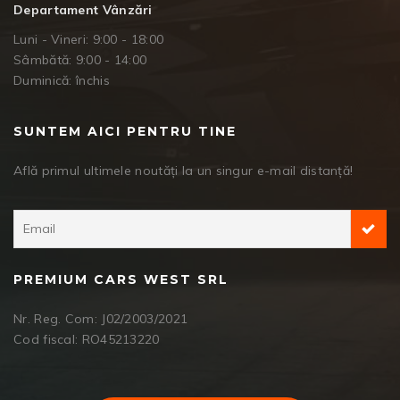
Departament Vânzări
Luni - Vineri: 9:00 - 18:00
Sâmbătă: 9:00 - 14:00
Duminică: închis
SUNTEM AICI PENTRU TINE
Află primul ultimele noutăți la un singur e-mail distanță!
PREMIUM CARS WEST SRL
Nr. Reg. Com: J02/2003/2021
Cod fiscal: RO45213220