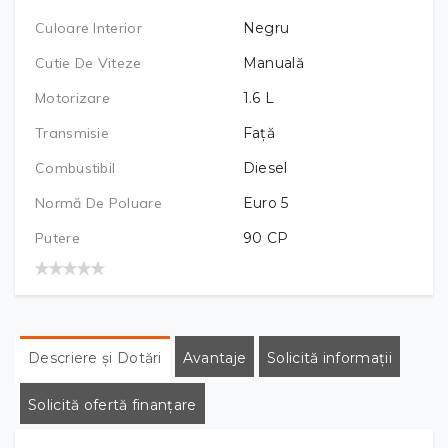
Culoare Interior
Negru
Cutie De Viteze
Manuală
Motorizare
1.6
L
Transmisie
Față
Combustibil
Diesel
Normă De Poluare
Euro 5
Putere
90
CP
Descriere și Dotări
Avantaje
Solicită informații
Solicită ofertă finanțare