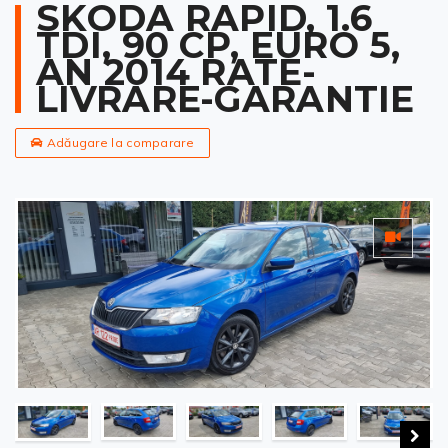
SKODA RAPID, 1.6
TDI, 90 CP, EURO 5,
AN 2014 RATE-
LIVRARE-GARANTIE
Adăugare la comparare