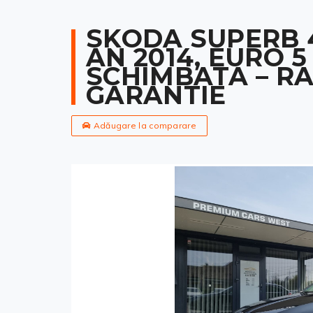
SKODA SUPERB 4X
AN 2014, EURO 5
SCHIMBATA – RA
GARANTIE
Adăugare la comparare