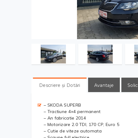
Descriere și Dotări
Avantaje
Solic
– SKODA SUPERB
– Tractiune 4×4 permanent
– An fabricatie 2014
– Motorizare 2.0 TDI, 170 CP, Euro 5
– Cutie de viteze automata
– Scaune full electrice