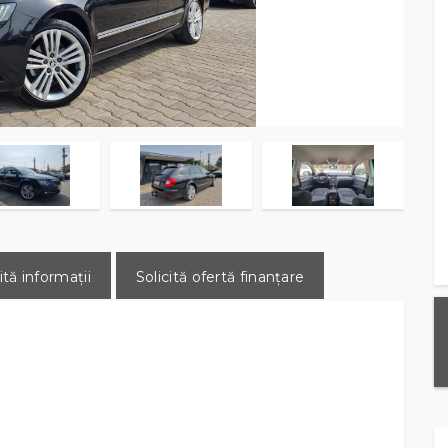
ită informații
Solicită ofertă finanțare