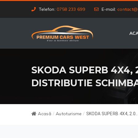
Telefon:
0758 233 699
E-mail:
contact@
AC
SKODA SUPERB 4X4, 2.
DISTRIBUTIE SCHIMB
Acasă
Autoturisme
/
/
SKODA SUPERB 4X4, 2.0..