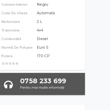
Culoare Interior
Negru
Cutie De Viteze
Automată
Motorizare
2
L
Transmisie
4x4
Combustibil
Diesel
Normă De Poluare
Euro 5
Putere
170
CP
0758 233 699
Pentru mai multe informații