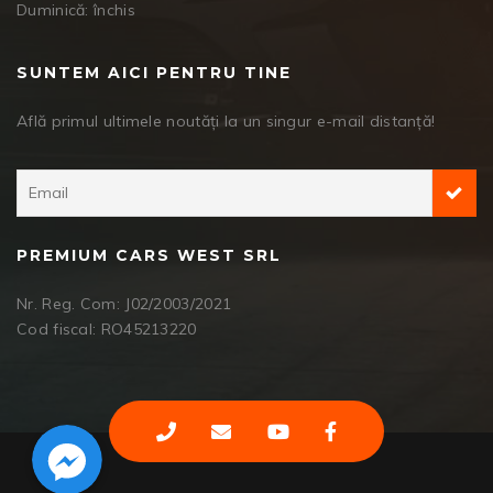
Duminică: închis
SUNTEM AICI PENTRU TINE
Află primul ultimele noutăți la un singur e-mail distanță!
PREMIUM CARS WEST SRL
Nr. Reg. Com: J02/2003/2021
Cod fiscal: RO45213220
Facebook Messenger