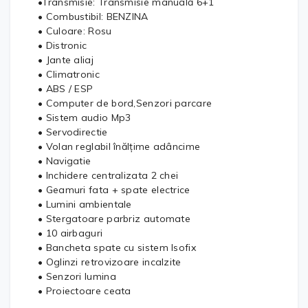
•Transmisie: Transmisie manuală 6+1
• Combustibil: BENZINA
• Culoare: Rosu
• Distronic
• Jante aliaj
• Climatronic
• ABS / ESP
• Computer de bord,Senzori parcare
• Sistem audio Mp3
• Servodirectie
• Volan reglabil înălțime adâncime
• Navigatie
• Inchidere centralizata 2 chei
• Geamuri fata + spate electrice
• Lumini ambientale
• Stergatoare parbriz automate
• 10 airbaguri
• Bancheta spate cu sistem Isofix
• Oglinzi retrovizoare incalzite
• Senzori lumina
• Proiectoare ceata