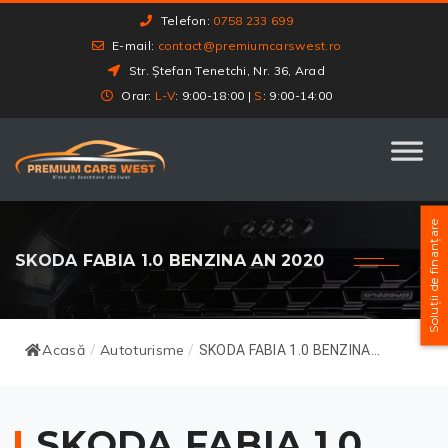
Telefon:
0758 233 699
E-mail:
contact@premiumcarswest.ro
Str. Ștefan Tenetchi, Nr. 36, Arad
Orar:
L-V
: 9:00-18:00 |
S
: 9:00-14:00
Soluții de finanțare
SKODA FABIA 1.0 BENZINA AN 2020
Acasă
Autoturisme
/
/
SKODA FABIA 1.0 BENZINA...
SKODA FABIA 1.0