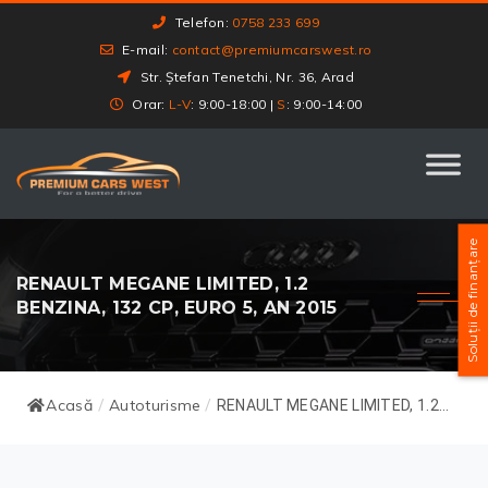
Telefon:
0758 233 699
E-mail:
contact@premiumcarswest.ro
Str. Ștefan Tenetchi, Nr. 36, Arad
Orar:
L-V
: 9:00-18:00 |
S
: 9:00-14:00
Soluții de finanțare
RENAULT MEGANE LIMITED, 1.2
BENZINA, 132 CP, EURO 5, AN 2015
Acasă
Autoturisme
/
/
RENAULT MEGANE LIMITED, 1.2...