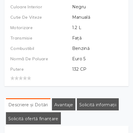
Culoare Interior
Negru
Cutie De Viteze
Manuală
Motorizare
1.2
L
Transmisie
Față
Combustibil
Benzină
Normă De Poluare
Euro 5
Putere
132
CP
Descriere și Dotări
Avantaje
Solicită informații
Solicită ofertă finanțare