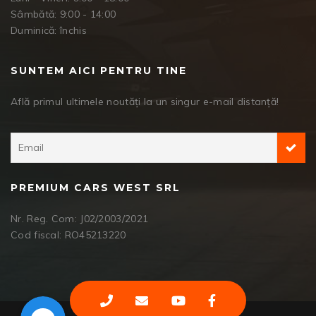
Sâmbătă: 9:00 - 14:00
Duminică: închis
SUNTEM AICI PENTRU TINE
Află primul ultimele noutăți la un singur e-mail distanță!
PREMIUM CARS WEST SRL
Nr. Reg. Com: J02/2003/2021
Cod fiscal: RO45213220
Facebook Messenger