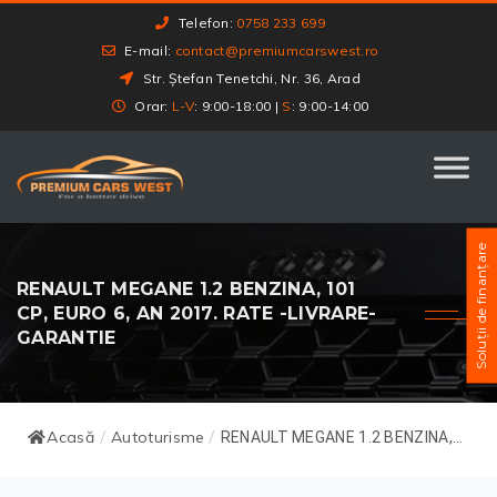
Telefon:
0758 233 699
E-mail:
contact@premiumcarswest.ro
Str. Ștefan Tenetchi, Nr. 36, Arad
Orar:
L-V
: 9:00-18:00 |
S
: 9:00-14:00
Soluții de finanțare
RENAULT MEGANE 1.2 BENZINA, 101
CP, EURO 6, AN 2017. RATE -LIVRARE-
GARANTIE
Acasă
Autoturisme
/
/
RENAULT MEGANE 1.2 BENZINA,...