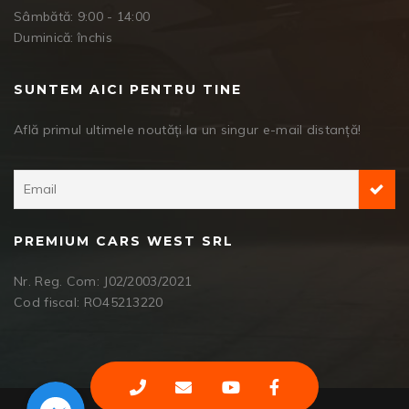
Sâmbătă: 9:00 - 14:00
Duminică: închis
SUNTEM AICI PENTRU TINE
Află primul ultimele noutăți la un singur e-mail distanță!
PREMIUM CARS WEST SRL
Nr. Reg. Com: J02/2003/2021
Cod fiscal: RO45213220
Facebook Messenger