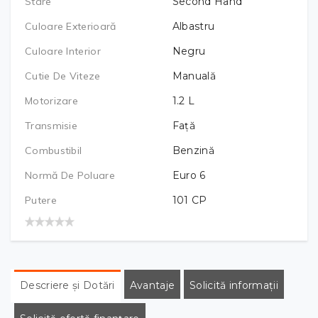
Stare
Second Hand
Culoare Exterioară
Albastru
Culoare Interior
Negru
Cutie De Viteze
Manuală
Motorizare
1.2
L
Transmisie
Față
Combustibil
Benzină
Normă De Poluare
Euro 6
Putere
101
CP
Descriere și Dotări
Avantaje
Solicită informații