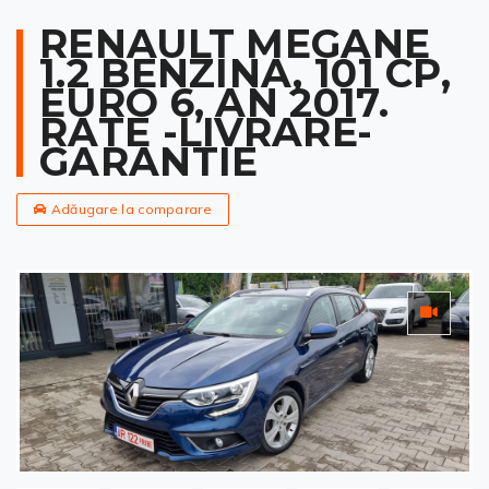
RENAULT MEGANE
1.2 BENZINA, 101 CP,
EURO 6, AN 2017.
RATE -LIVRARE-
GARANTIE
Adăugare la comparare