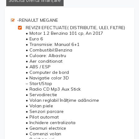
Solicită ofertă finanțare
-RENAULT MEGANE
REVIZII EFECTUATE( DISTRIBUTIE, ULEI, FILTRE)
• Motor 1.2 Benzina 101 cp, An 2017
• Euro 6
• Transmisie: Manual 6+1
• Combustibil:Benzina
• Culoare: Albastru
• Aer conditionat
• ABS / ESP
• Computer de bord
• Navigatie color 3D
– Start/Stop
• Radio CD Mp3 Aux Stick
• Servodirectie
• Volan reglabil înălțime adâncime
• Volan piele
• Senzori parcare
• Pilot automat
• Inchidere centralizata
• Geamuri electrice
• Comenzi volan