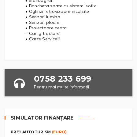
• 8 airbag-uri
• Bancheta spate cu sistem Isofix
• Oglinzi retrovizoare incalzite
• Senzori lumina
• Senzori ploaie
• Proiectoare ceata
– Carlig tractare
• Carte Service!!!
0758 233 699
Pentru mai multe informații
SIMULATOR FINANȚARE
PREȚ AUTOTURISM
(EURO)