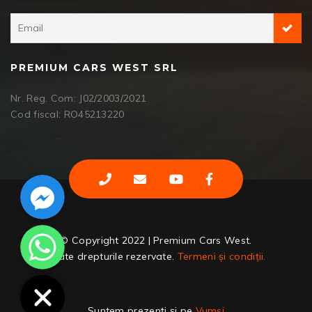
PREMIUM CARS WEST SRL
Nr. Reg. Com: J02/2003/2021
Cod fiscal: RO45213220
Facebook Messenger
WhatsApp
© Copyright 2022 | Premium Cars West.
Toate drepturile rezervate.
Termeni și condiții.
Suntem prezenți și pe
Vumsi