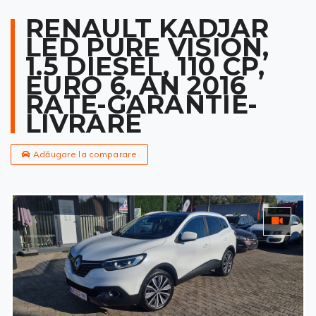
RENAULT KADJAR
LED PURE VISION,
1.5 DIESEL, 110 CP,
EURO 6, AN 2016
RATE-GARANTIE-
LIVRARE
Adăugare la comparare