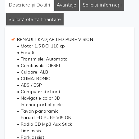
Descriere și Dotări
Avantaje
Solicită informații
Solicită ofertă finanțare
RENAULT KADJAR LED PURE VISION
• Motor 1.5 DCI 110 cp
• Euro 6
• Transmisie: Automata
• Combustibil:DIESEL
• Culoare: ALB
• CLIMATRONIC
• ABS / ESP
• Computer de bord
• Navigatie color 3D
– Interior partial piele
– Tavan panoramic
– Faruri LED PURE VISION
• Radio CD Mp3 Aux Stick
– Line assist
– Park assist