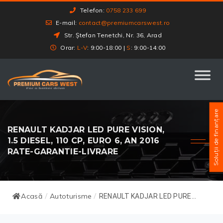
Telefon:
0758 233 699
E-mail:
contact@premiumcarswest.ro
Str. Ștefan Tenetchi, Nr. 36, Arad
Orar:
L-V
: 9:00-18:00 |
S
: 9:00-14:00
Soluții de finanțare
RENAULT KADJAR LED PURE VISION,
1.5 DIESEL, 110 CP, EURO 6, AN 2016
RATE-GARANTIE-LIVRARE
Acasă
Autoturisme
/
/
RENAULT KADJAR LED PURE...