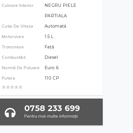
Culoare Interior
NEGRU PIELE
PARTIALA
Cutie De Viteze
Automată
Motorizare
1.5
L
Transmisie
Față
Combustibil
Diesel
Normă De Poluare
Euro 6
Putere
110
CP
0758 233 699
Pentru mai multe informații