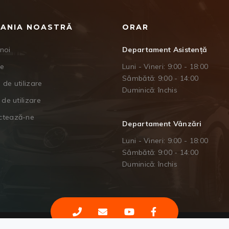
ANIA NOASTRĂ
ORAR
noi
Departament Asistență
je
Luni - Vineri: 9:00 - 18:00
Sâmbătă: 9:00 - 14:00
 de utilizare
Duminică: închis
 de utilizare
ctează-ne
Departament Vânzări
Luni - Vineri: 9:00 - 18:00
Sâmbătă: 9:00 - 14:00
Duminică: închis