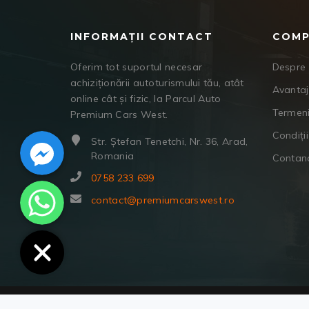
INFORMAȚII CONTACT
COMP
Oferim tot suportul necesar
Despre 
achiziționării autoturismului tău, atât
Avanta
online cât și fizic, la Parcul Auto
Termeni
Premium Cars West.
Facebook Messenger
Condiții
Str. Ștefan Tenetchi, Nr. 36, Arad,
Romania
Contan
0758 233 699
WhatsApp
contact@premiumcarswest.ro