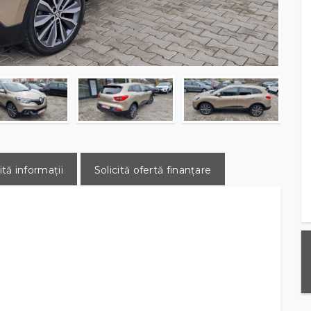
ită informații
Solicită ofertă finanțare