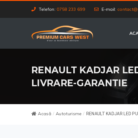
Telefon:
0758 233 699
E-mail:
contact@
AC
RENAULT KADJAR LED
LIVRARE-GARANTIE
Acasă
Autoturisme
/
/
RENAULT KADJAR LED PUR