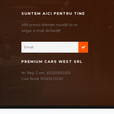
SUNTEM AICI PENTRU TINE
Află primul ultimele noutăți la un
singur e-mail distanță!
PREMIUM CARS WEST SRL
Nr. Reg. Com: J02/2003/2021
Cod fiscal: RO45213220