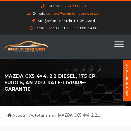
Telefon:
0758 233 699
E-mail:
contact@premiumcarswest.ro
Str. Ștefan Tenetchi, Nr. 36, Arad
Orar:
L-V
: 9:00-18:00 |
S
: 9:00-14:00
Soluții de finanțare
MAZDA CX5 4×4, 2.2 DIESEL, 175 CP,
EURO 5, AN 2013 RATE-LIVRARE-
GARANTIE
Acasă
Autoturisme
/
/
MAZDA CX5 4×4, 2.2...