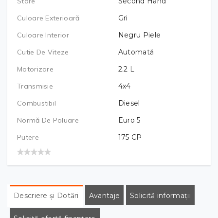
Stare
Second Hand
Culoare Exterioară
Gri
Culoare Interior
Negru Piele
Cutie De Viteze
Automată
Motorizare
2.2
L
Transmisie
4x4
Combustibil
Diesel
Normă De Poluare
Euro 5
Putere
175
CP
Descriere și Dotări
Avantaje
Solicită informații