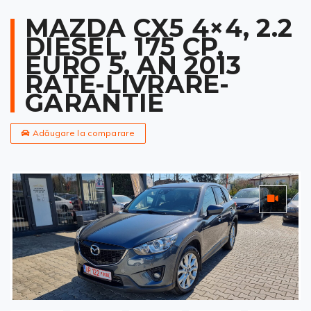
MAZDA CX5 4×4, 2.2
DIESEL, 175 CP,
EURO 5, AN 2013
RATE-LIVRARE-
GARANTIE
Adăugare la comparare