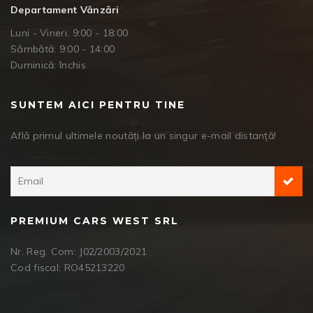
Departament Vânzări
Luni - Vineri: 9:00 - 18:00
Sâmbătă: 9:00 - 14:00
Duminică: închis
SUNTEM AICI PENTRU TINE
Află primul ultimele noutăți la un singur e-mail distanță!
PREMIUM CARS WEST SRL
Nr. Reg. Com: J02/2003/2021
Cod fiscal: RO45213220