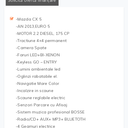
Solicită ofertă finanțare
-Mazda CX 5
-AN 2013,EURO 5
-MOTOR 2.2 DIESEL, 175 CP
-Tractiune 4×4 permanent
-Camera Spate
-Faruri LED+BI-XENON
-Keyless GO – ENTRY
-Lumini ambientale led
-Oglinzi rabatabile el.
-Navigatie Mare Color
-Incalzire in scaune
-Scaune reglabile electric
-Senzori Parcare cu Afisaj
-Sistem muzica profesional BOSSE
-Radio/CD+ AUX+ MP3+ BLUETOTH
-4 Geamuri electrice