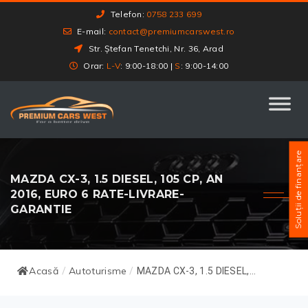
Telefon:
0758 233 699
E-mail:
contact@premiumcarswest.ro
Str. Ștefan Tenetchi, Nr. 36, Arad
Orar:
L-V
: 9:00-18:00 |
S
: 9:00-14:00
Soluții de finanțare
MAZDA CX-3, 1.5 DIESEL, 105 CP, AN
2016, EURO 6 RATE-LIVRARE-
GARANTIE
Acasă
Autoturisme
/
/
MAZDA CX-3, 1.5 DIESEL,...