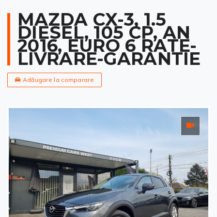
MAZDA CX-3, 1.5
DIESEL, 105 CP, AN
2016, EURO 6 RATE-
LIVRARE-GARANTIE
Adăugare la comparare